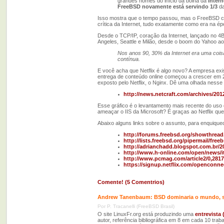
grandes nomes do início da bolha da
Intern
FreeBSD novamente está servindo 1/3
da
Isso mostra que o tempo passou, mas o FreeBSD con
crítica da Internet, tudo exatamente como era na 
Desde o TCP/IP, coração da Internet, lançado no 4B
Angeles, Seattle e Milão, desde o boom do Yahoo a
Nos anos 90, 30% da Internet era uma cois
contínua.
E você acha que Netflix é algo novo? A empresa ex
entrega de conteúdo online começou a crescer em 2
exposto pelo Netflix, o Nginx. Dê uma olhada nesse 
http://news.netcraft.com/archives/201
Esse gráfico é o levantamento mais recente do uso
ameaçar o IIS da Microsoft? É graças ao Netflix que
Abaixo alguns links sobre o assunto, para enquiquec
http://forums.freebsd.org/showthrea
http://lists.freebsd.org/pipermail/fre
http://adrianchadd.blogspot.com.br/20
http://www.h-online.com/open/news/
http://www.pcmag.com/article2/0,2817
https://signup.netflix.com/openconne
Comente! (5 Comentrios)
Andrew Tanenbaum: BSD dominaria o mundo, se
Por P. Tracanelli (FreeBSD Brasil)
O site LinuxFr.org está produzindo uma
entrevista 
autor, referência bibliográfica em 8 em cada 10 trab