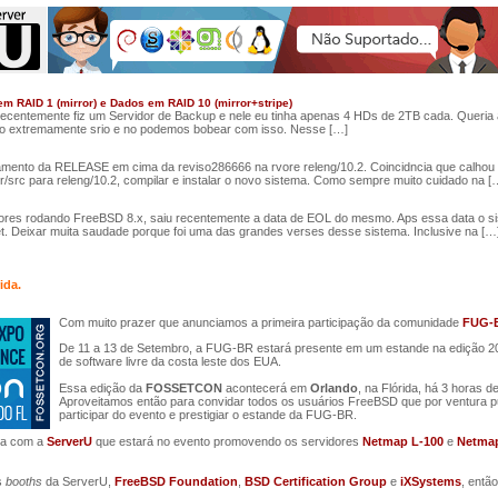
 RAID 1 (mirror) e Dados em RAID 10 (mirror+stripe)
ecentemente fiz um Servidor de Backup e nele eu tinha apenas 4 HDs de 2TB cada. Queria
lgo extremamente srio e no podemos bobear com isso. Nesse […]
mento da RELEASE em cima da reviso286666 na rvore releng/10.2. Coincidncia que calhou o 
usr/src para releng/10.2, compilar e instalar o novo sistema. Como sempre muito cuidado na [
dores rodando FreeBSD 8.x, saiu recentemente a data de EOL do mesmo. Aps essa data o si
net. Deixar muita saudade porque foi uma das grandes verses desse sistema. Inclusive na […
ida.
Com muito prazer que anunciamos a primeira participação da comunidade
FUG-
De 11 a 13 de Setembro, a FUG-BR estará presente em um estande na edição 
de software livre da costa leste dos EUA.
Essa edição da
FOSSETCON
acontecerá em
Orlando
, na Flórida, há 3 horas 
Aproveitamos então para convidar todos os usuários FreeBSD que por ventura p
participar do evento e prestigiar o estande da FUG-BR.
ia com a
ServerU
que estará no evento promovendo os servidores
Netmap L-100
e
Netmap
s
booths
da ServerU,
FreeBSD Foundation
,
BSD Certification Group
e
iXSystems
, entã