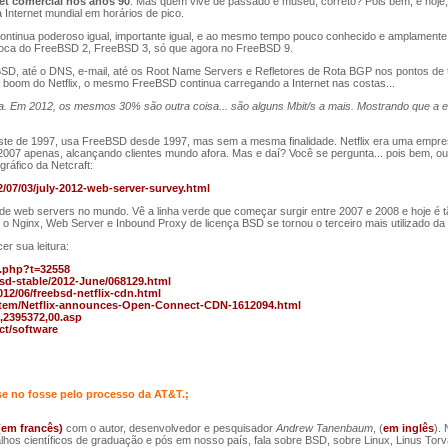
et comercial nos anos 90
. Mas quem vive de passado é museu, correto? Pois bem, e hoje
 Internet mundial em horários de pico.
tinua poderoso igual, importante igual, e ao mesmo tempo pouco conhecido e amplamente u
época do FreeBSD 2, FreeBSD 3, só que agora no FreeBSD 9.
SD, até o DNS, e-mail, até os Root Name Servers e Refletores de Rota BGP nos pontos de tr
o boom do Netflix, o mesmo FreeBSD continua carregando a Internet nas costas...
a. Em 2012, os mesmos 30% são outra coisa... são alguns Mbit/s a mais. Mostrando que a 
iste de 1997, usa FreeBSD desde 1997, mas sem a mesma finalidade. Netflix era uma empres
007 apenas, alcançando clientes mundo afora. Mas e daí? Você se pergunta... pois bem, ou
gráfico da Netcraft:
2/07/03/july-2012-web-server-survey.html
 de web servers no mundo. Vê a linha verde que começar surgir entre 2007 e 2008 e hoje é
 o Nginx, Web Server e Inbound Proxy de licença BSD se tornou o terceiro mais utilizado da 
er sua leitura:
d.php?t=32558
ebsd-stable/2012-June/068129.html
12/06/freebsd-netflix-cdn.html
item/Netflix-announces-Open-Connect-CDN-1612094.html
,2395372,00.asp
ct/software
 no fosse pelo processo da AT&T.;
(em francês)
com o autor, desenvolvedor e pesquisador
Andrew Tanenbaum
, (
em inglês
).
alhos científicos de graduação e pós em nosso país, fala sobre BSD, sobre Linux, Linus Torva