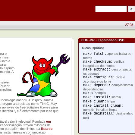
27.08
FUG-BR - Espalhando BSD
Dicas Rpidas:
ora o
make fetch:
apenas baixa os
m mais
fontes
a leva a
make checksum:
verifica
sa a
integridade dos fontes
o espírito
make extract:
descompacta
 mundo. A
os pacotes
make configure:
roda o
./configure do fonte
onsável
make depends:
compila/instala
 quiser
dependencias
créditos
make:
compila
make install:
instala
 tecnologia nasceu. E inspirou tantos
make clean:
limpa
s crypto-anarquistas como Tim C. May,
make install clean:
e
ao invés de
free software license
para
compila, instala e limpa
 libertina.", e é exatamente por isso que
make deinstall:
desinstala o
port
ável valor intelectual. Fundada
em
especialização, travou milhares de
to para além dos limites da
lista de
ens instantâneas e comunicação