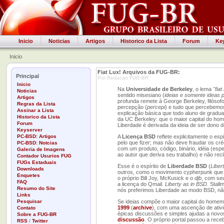
Inicio
Noticias
Artigos
Historico da Lista
Forum
Ke
Inicio
Fiat Lux! Arquivos da FUG-BR:
Principal
Por Redacao FUG-BR
Inicio
Na
Universidade de Berkeley
, o lema
"fiat
Noticias
sentido misesiano (
ideias e somente ideas 
Artigos
profunda remete à George Berkeley, filósofo 
Regras da Lista
percepção (
percepi
) e tudo que percebemo
Assinar a Lista
explicação básica que todo aluno de gradua
Historico da Lista
da UC Berkeley: que o maior capital do hom
Forum
Liberdade é derivada da ideia de ser dono d
Keyserver
PC-BSD: Artigos
A
Licença BSD
reflete explicitamente o es
pelo que fizer; mas não deve fraudar os cr
PC-BSD: Notcias
com um produto, código, binário, idéia (esp
Galeria de Imagens
ao autor que deriva seu trabalho) e não rec
Contador Usurios FUG
FUGs Estaduais
Esse é o espírito de
Liberdade BSD
(
Liber
Downloads
outros, como o movimento cypherpunk que i
Enquetes
o próprio Bill Joy, McKusick e o
djb
, com se
FAQ
a licença do Qmail.
Liberty as in BSD
. Stall
Resumo do Site
nós preferimos Liberdade ao modo BSD, n
Links
Pesquisar
Se ideias compõe o maior capital do homem
1999
(
archive
), com uma ascenção de ativi
Contato
épicas discussões e simples ajudas a novo
Sobre a FUG-BR
discussão
. O próprio portal passou a rec
RSS
/
Twitter