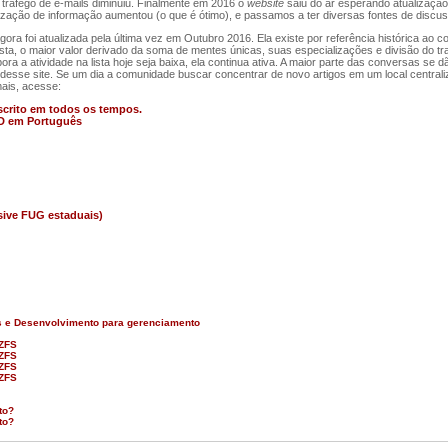
tráfego de e-mails diminuiu. Finalmente em 2016 o
website
saiu do ar esperando atualizaçã
ização de informação aumentou (o que é ótimo), e passamos a ter diversas fontes de discu
a foi atualizada pela última vez em Outubro 2016. Ela existe por referência histórica ao co
ista, o maior valor derivado da soma de mentes únicas, suas especializações e divisão do t
a a atividade na lista hoje seja baixa, ela continua ativa. A maior parte das conversas se
 desse site. Se um dia a comunidade buscar concentrar de novo artigos em um local central
mais, acesse:
escrito em todos os tempos.
D em Português
sive FUG estaduais)
 e Desenvolvimento para gerenciamento
 ZFS
 ZFS
 ZFS
 ZFS
to?
to?