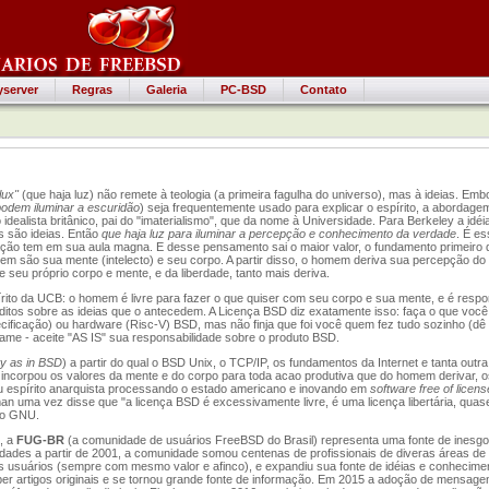
yserver
Regras
Galeria
PC-BSD
Contato
 lux"
(que haja luz) não remete à teologia (a primeira fagulha do universo), mas à ideias. Emb
podem iluminar a escuridão
) seja frequentemente usado para explicar o espírito, a abordage
idealista britânico, pai do "imaterialismo", que da nome à Universidade. Para Berkeley a idéi
s são ideias. Então
que haja luz para iluminar a percepção e conhecimento da verdade
. É es
ção tem em sua aula magna. E desse pensamento sai o maior valor, o fundamento primeiro d
em são sua mente (intelecto) e seu corpo. A partir disso, o homem deriva sua percepção do
e seu próprio corpo e mente, e da liberdade, tanto mais deriva.
pírito da UCB: o homem é livre para fazer o que quiser com seu corpo e sua mente, e é resp
éditos sobre as ideias que o antecedem. A Licença BSD diz exatamente isso: faça o que você
ecificação) ou hardware (Risc-V) BSD, mas não finja que foi você quem fez tudo sozinho (dê 
lame - aceite "AS IS" sua responsabilidade sobre o produto BSD.
ty as in BSD
) a partir do qual o BSD Unix, o TCP/IP, os fundamentos da Internet e tanta outra
ncorpou os valores da mente e do corpo para toda acao produtiva que do homem derivar, o
u espírito anarquista processando o estado americano e inovando em
software free of licens
man uma vez disse que "a licença BSD é excessivamente livre, é uma licença libertária, quase
ão GNU.
, a
FUG-BR
(a comunidade de usuários FreeBSD do Brasil) representa uma fonte de inesgot
dades a partir de 2001, a comunidade somou centenas de profissionais de diveras áreas de 
s usuários (sempre com mesmo valor e afinco), e expandiu sua fonte de idéias e conhecimen
eber artigos originais e se tornou grande fonte de informação. Em 2015 a adoção de mensag