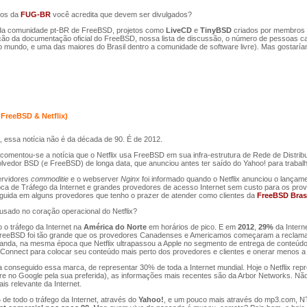
tos da
FUG-BR
você acredita que devem ser divulgados?
 da comunidade pt-BR de FreeBSD, projetos como
LiveCD
e
TinyBSD
criados por membros 
ução da documentação oficial do FreeBSD, nossa lista de discussão, o número de pessoas cada
 mundo, e uma das maiores do Brasil dentro a comunidade de software livre). Mas gostar
FreeBSD & Netflix)
 essa notícia não é da década de 90. É de 2012.
omentou-se a notícia que o Netflix usa FreeBSD em sua infra-estrutura de Rede de Distribu
vedor BSD (e FreeBSD) de longa data, que anunciou antes ter saído do Yahoo! para trabalha
ervidores
commoditie
e o webserver
Nginx
foi informado quando o Netflix anunciou o lança
roca de Tráfego da Internet e grandes provedores de acesso Internet sem custo para os prov
uida em alguns provedores que tenho o prazer de atender como clientes da
FreeBSD Bras
usado no coração operacional do Netflix?
 o tráfego da Internet na
América do Norte
em horários de pico. E em
2012
,
29%
da Intern
/FreeBSD foi tão grande que os provedores Canadenses e Americamos começaram a reclamar 
banda, na mesma época que Netflix ultrapassou a Apple no segmento de entrega de conteúdo
Connect para colocar seu conteúdo mais perto dos provedores e clientes e onerar menos a i
conseguido essa marca, de representar 30% de toda a Internet mundial. Hoje o Netflix re
 no Google pela sua preferida), as informações mais recentes são da Arbor Networks. Não 
is relevante da Internet.
%
de todo o tráfego da Internet, através do
Yahoo!
, e um pouco mais através do mp3.com, NT