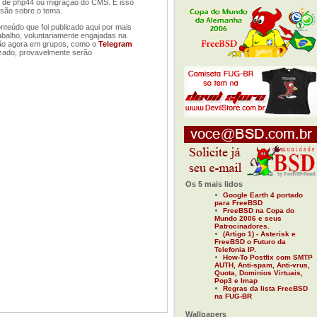
o de php44 ou migração do CMS. E isso
ssão sobre o tema.
nteúdo que foi publicado aqui por mais
rabalho, voluntariamente engajadas na
 dão agora em grupos, como o
Telegram
izado, provavelmente serão
Os 5 mais lidos
Google Earth 4 portado
para FreeBSD
FreeBSD na Copa do
Mundo 2006 e seus
Patrocinadores.
(Artigo 1) - Asterisk e
FreeBSD o Futuro da
Telefonia IP.
How-To Postfix com SMTP
AUTH, Anti-spam, Anti-vrus,
Quota, Dominios Virtuais,
Pop3 e Imap
Regras da lista FreeBSD
na FUG-BR
Wallpapers