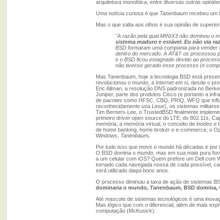
arquitetura monolítica, entre diversas outras opini
Uma notícia curiosa é que
Tanenbaum
recebeu um f
Mas o que salta aos olhos é sua opinião de superi
"A razão pela qual MINIX3 não dominou o m
sistema maduro e estável. Eu não via ra
BSD formaram uma compania para vender o 
dentro do mercado. A AT&T os processou po
e o BSD ficou estagnado devido ao processo 
não tivesse gerado esse processo (e compr
Mas Tanenbaum, hoje a tecnologia BSD está presente
revolucionou o mundo, a Internet em si, desde o pr
Eric Allman, a resolução DNS padronizada no Berkel
Juniper, parte dos produtos Cisco (e portanto a infra
de pacotes como HFSC, CBQ, PRIQ, WFQ que influen
reconhecidamente usa Linux), os sistemas militar
Tim Berners-Lee, o TrustedBSD finalmente implementa
primeiro driver open source do LTE, do 802.11s, 
memória, a memória virtual, o conceito de
inodes
e t
de home banking, home broker e e-commerce; o Ope
Windows,
Tanenbaum
.
Por tudo isso que move o mundo há décadas e por tu
O BSD domina o mundo, mas em sua mais pura forma,
a um celular com iOS? Quem prefere um Dell com
tornado cada navegada nossa de cada possível, cada 
será utilizado daqui bons anos.
O processo diminuiu a taxa de ação de sistemas BS
dominaria o mundo,
Tanenbaum,
BSD domina, v
Até mascote de sistemas tecnológicos é uma inov
Mas lógico que com o diferencial, além de mais exp
computação (McKusick).