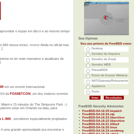
 aproveitar o espao em disco e ao mesmo tempo
Sua Opiniao
Seu uso primrio do FreeBSD como:
666 nessa reviso. rsrsrsr Ainda no oficial mas
…]
Desktop
Servidor de Arquivos
stema no ter mais manuteno e atualizaes de
Servidor de Email
]
Servidor WEB
Firewall/IDS
Ponto de Acesso Wireless
NAT/Gateway/Roteamento
Appliance
BR
em um evento internacional.
Outro
2014 da
FOSSETCON
, um dos maiores eventos
de Miami e 15 minutos do The Simpsons Park ;-)
FreeBSD Security Advisories
uderem estar em Orlando na data, para
FreeBSD-SA-16:25.bspatch
FreeBSD-SA-16:24.ntp
FreeBSD-SA-16:23.libarchive
 L-800
, servidores especialmente projetados
FreeBSD-SA-16:22.libarchive
FreeBSD-SA-16:21.43bsd
FreeBSD-SA-16:20.linux
o é uma grande oportunidade pra encontrar e
FreeBSD-SA-16:19.sendmsg
FreeBSD-SA-16:18.atkbd