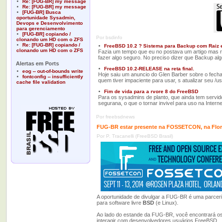
Re: [FUG-BR] my message
Re: [FUG-BR] my message
[FUG-BR] Busca
oportunidade Sysadmin,
Devops e Desenvolvimento
para gerenciamento
[FUG-BR] copiando /
Por bsdinfo
clonando um HD com o ZFS
Re: [FUG-BR] copiando /
FreeBSD 10.2 ? Sistema para Backup com Raiz em
clonando um HD com o ZFS
Fazia um tempo que eu no postava um artigo mas r
fazer algo seguro. No preciso dizer que Backup a
Alertas em Ports
FreeBSD 10.2-RELEASE na reta final.
eog -- out-of-bounds write
Hoje saiu um anuncio do Glen Barber sobre o fecha
fontconfig -- insufficiently
quem tiver impaciente para usar, s atualizar seu /
cache file validation
Fim de vida para a rvore 8 do FreeBSD
Para os sysadmins de planto, que ainda tem servi
segurana, o que o tornar invivel para uso na Inter
Por freebsdnews
FUG-BR estar presente na FOSSETCON, na Flor
Por P. Tracanelli (FreeBSD Brasil)
A oportunidade de divulgar a FUG-BR é uma parcer
para software livre
BSD
(e Linux).
Ao lado do estande da FUG-BR, você encontrará o
interagir com desenvolvedores usuários FreeBSD.