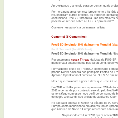
Aproveitamos o anuncio para perguntar, quais proje
Por hora pensamos em citar brevemente a história
influenciaram outros projetos, os trabalhos de trad
comunidade FreeBSD brasileira uma das maiores do
pode/deve ser dito sobre a FUG-BR pro mundo?
Comente nessa notícia ou interaja na lista.
Comente! (5 Comentrios)
FreeBSD Servindo 30% da Internet Mundial (aka 
Por P. Tracanelli (FreeBSD Brasil)
FreeBSD Servindo 30% da Internet Mundial:
Não,
Recentemente
nessa Thread
da Lista da FUG-BR, c
mencionada anteriormente pelo Scott Long, desenvol
Formalmente o uso de FreeBSD, combinado com s
próprio Netflix colocará nos principais Pontos de T
Appliace OpenConnect primeiro no PTT-SP e em seg
Mas o que realmente significa dizer que FreeBSD é 
Em
2011
o Netflix passou a representar
32%
de todo
2011 a demanda por conteúdo servido pelo Netflix
tanto tráfego com esse novo perfil de consumo de 
começou a expandir seu projeto de appliance Open 
No passado apenas o Yahoo! na década de 90 havia 
Europa como mencionado em diveras fontes (procure
que América do Norte e Europa representa a fatia ma
No passado era FreeBSD quem servia
30