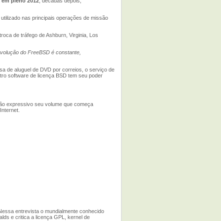
,
em pleno 2012
, décadas depois,
tilizado nas principais operações de missão
oca de tráfego de Ashburn, Virginia, Los
evolução do FreeBSD é constante,
a de aluguel de DVD por correios, o serviço de
tro software de licença BSD tem seu poder
 tão expressivo seu volume que começa
Internet.
 Nessa entrevista o mundialmente conhecido
lds e critica a licença GPL, kernel de