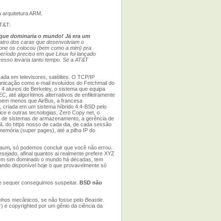
 arquitetura ARM.
AT&T:
 que dominaria o mundo! Já era um
uatro dos caras que desenvolviam o
one os colocou (bem como a mim) pra
ríodo preciso em que Linux foi lançado
ocesso levaria tanto tempo. Se a AT&T
ada em televisores, satélites. O TCP/IP
municação como e-mail evoluídos do Fetchmail do
 4 alunos de Berkeley, o sistema que equipa
EC, até algorítimos alternativos de enfileiramente
 bem menos que AirBus, a francesa
 criada em um sistema híbrido 4.4-BSD pelo
ce e outras tecnologias, Zero Copy net, o
a de sistemas de armazenamento, a gerência de
 do https nosso de cada dia, de cada sessão
mória (super pages), até a pilha IP do
aum
,
só podemos concluir que você não errou.
ejado, afinal quantos ai realmente prefere XYZ
em sim dominado o mundo há décadas, tem
nando disponível hoje o que provavelmente só
ue sequer conseguimos suspeitar.
BSD não
zinhos mecânicos, se não fosse pelo
Beastie
.
) e copyrighted por um gênio da ciência da