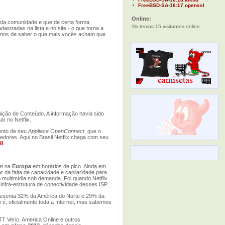
FreeBSD-SA-16:17.openssl
Online:
da comunidade e que de certa forma
Ns temos 15 visitantes online
stradas na lista e no site - o que torna a
íamos de saber o que mais vocês acham que
ição de Conteúdo. A informação havia sido
r no Netflix.
mento de seu
Appliace OpenConnect
, que o
edores. Aqui no Brasil Netflix chega com seu
il
.
et na
Europa
em horários de pico. Ainda em
da falta de capacidade e capilaridade para
 multimídia sob demanda. Foi quando Netflix
nfra-estrutura de conectividade desses ISP.
presenta 32% da América do Norte e 29% da
é, oficialmente toda a Internet, mas sabemos
T Verio, America Online e outros