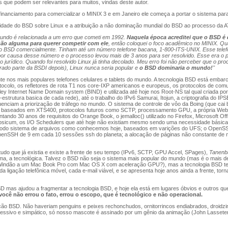
ões que podem ser relevantes para muitos, vindas deste autor.
inanciamento para comercializar o MINIX 3 e em Janeiro ele começa a portar o sistema para
oridade do BSD sobre Linux e a atribuição a não dominação mundial do BSD ao processo da 
undo é relacionada a um erro que cometi em 1992.
Naquela época acreditei que o BSD é
zão alguma para querer competir com ele
, então coloquei o foco acadêmico no MINIX. Q
BSD comercialmente. Tinham até um número telefone bacana, 1-800-ITS-UNIX. Esse telef
r causa desse número e o processo levou mais de 3 anos para ser resolvido. Esse era o pe
jurídico. Quando foi resolvido Linux já tinha decolado. Meu erro foi não perceber que o pr
ado parte da BSDI depois), Linux nunca seria popular e
o BSD dominaria o mundo!
"
 nos mais populares telefones celulares e tablets do mundo. A tecnologia BSD está embarc
otocolo, os refletores de rota T1 nos core-IXP americanos e europeus, os protocolos de co
ey Internet Name Domain system (BIND) e utilizada até hoje nos Root-NS tal qual criada por
-estrutura basica de cada rede), até o trabalho do IPv6 Samurai, Itojun, a criptografia do IPS
ciam a priorização de tráfego no mundo. O sistema de controle de vôo da Boing (que cai
es baseados em XTS400, protocolos futuros como SCTP, processamento GPU, a própria Web,
ndo 30 anos de requisitos do Orange Book, o jemalloc() utilizado no Firefox, Microsoft Offi
Capsicum, os I/O Schedulers que até hoje não existiam mesmo sendo uma necessidade básic
odo sistema de arquivos como conhecemos hoje, baseados em varições do UFS; o OpenSSL
nSSH de 9 em cada 10 sessões ssh do planeta; a alocação de páginas não constante de me
do que já existia e existe a frente de seu tempo (IPv6, SCTP, GPU Accel, SPages),
Tanenb
 a tecnológica. Talvez o BSD não seja o sistema mais popular do mundo (mas é o mais des
 Windão a um Mac Book Pro com Mac OS X com aceleração GPU?), mas a tecnologia BSD t
ligação telefônica móvel, cada e-mail viável, e se apresenta hoje anos ainda a frente, tor
D mas ajudou a fragmentar a tecnologia BSD, e hoje ela está em lugares óbvios e outros q
ocê não errou o fato, errou o escopo, que é tecnológico e não operacional.
ação BSD. Não haveriam penguins e peixes rechonchudos,
ornitorrincos endiabrados, droid
ressivo e simpático, só nosso mascote é assinado por um gênio da animação (John Lasseter