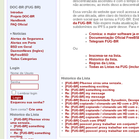
descentralizada ascendeu e com o tempo o 
-
não aconteceu, ao invés disso a descentral
DOC-BR (FUG BR)
Essa versão do website que você acessa agor
Introduo
de uma década, além claro do histórico da l
Projeto DOC-BR
ordem social que se tornou a FUG-BR. Embor
Handbook
da FUG-BR
. Não espere muita atualização
FAQ Oficial
subdomínios ou IPFS a partir desse. Para 
-
+ Noticias
Cronica: o maior software ja 
Documentação Oficial FreeBS
Alertas de Seguranca
Telegram FUG-BR
Alertas em Ports
BSD em Geral
Ou
DaemonNews (Ingles)
MyFreeBSD
Inscreva-se na lista.
Todas Categorias
Historico da lista.
-
Regras da Lista.
Todas as Listas na FUG (inclu
Login
Nome de Usurio
__
Historico da Lista
Senha
[FUG-BR] Pfsense virou uma senzala..
[FUG-BR] something exciting
Re: [FUG-BR] something exciting
Lembrar login
Re: [FUG-BR] my message
Re: [FUG-BR] my message
[FUG-BR] Busca oportunidade Sysadmin, Devops
Esqueceu sua senha?
[FUG-BR] copiando / clonando um HD com o ZFS
Re: [FUG-BR] copiando / clonando um HD com o
Sem conta?
Crie uma
Re: [FUG-BR] copiando / clonando um HD com o
Re: [FUG-BR] copiando / clonando um HD com o
Historico da Lista
Re: [FUG-BR] copiando / clonando um HD com o
[FUG-BR] Pfsense virou
[FUG-BR] Crash com IPNAT
uma senzala..
[FUG-BR] possvel proxy trabalhar em conjunto?
[FUG-BR] something
Re: [FUG-BR] possvel proxy trabalhar em conjun
exciting
Re: [FUG-BR] possvel proxy trabalhar em conjun
Re: [FUG-BR] something
exciting