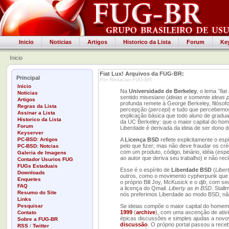
Inicio
Noticias
Artigos
Historico da Lista
Forum
Ke
Inicio
Fiat Lux! Arquivos da FUG-BR:
Principal
Por Redacao FUG-BR
Inicio
Na
Universidade de Berkeley
, o lema
"fiat
Noticias
sentido misesiano (
ideias e somente ideas 
Artigos
profunda remete à George Berkeley, filósofo 
Regras da Lista
percepção (
percepi
) e tudo que percebemo
Assinar a Lista
explicação básica que todo aluno de gradua
Historico da Lista
da UC Berkeley: que o maior capital do hom
Forum
Liberdade é derivada da ideia de ser dono d
Keyserver
PC-BSD: Artigos
A
Licença BSD
reflete explicitamente o es
pelo que fizer; mas não deve fraudar os cr
PC-BSD: Notcias
com um produto, código, binário, idéia (esp
Galeria de Imagens
ao autor que deriva seu trabalho) e não rec
Contador Usurios FUG
FUGs Estaduais
Esse é o espírito de
Liberdade BSD
(
Liber
Downloads
outros, como o movimento cypherpunk que i
Enquetes
o próprio Bill Joy, McKusick e o
djb
, com se
FAQ
a licença do Qmail.
Liberty as in BSD
. Stall
Resumo do Site
nós preferimos Liberdade ao modo BSD, n
Links
Pesquisar
Se ideias compõe o maior capital do homem
1999
(
archive
), com uma ascenção de ativi
Contato
épicas discussões e simples ajudas a novo
Sobre a FUG-BR
discussão
. O próprio portal passou a rec
RSS
/
Twitter