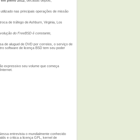
,
em pleno 2012
, décadas depois,
tilizado nas principais operações de missão
oca de tráfego de Ashburn, Virginia, Los
evolução do FreeBSD é constante,
a de aluguel de DVD por correios, o serviço de
tro software de licença BSD tem seu poder
 tão expressivo seu volume que começa
Internet.
 Nessa entrevista o mundialmente conhecido
lds e critica a licença GPL, kernel de