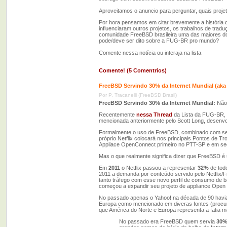
Aproveitamos o anuncio para perguntar, quais proje
Por hora pensamos em citar brevemente a história
influenciaram outros projetos, os trabalhos de trad
comunidade FreeBSD brasileira uma das maiores do
pode/deve ser dito sobre a FUG-BR pro mundo?
Comente nessa notícia ou interaja na lista.
Comente! (5 Comentrios)
FreeBSD Servindo 30% da Internet Mundial (aka 
Por P. Tracanelli (FreeBSD Brasil)
FreeBSD Servindo 30% da Internet Mundial:
Não,
Recentemente
nessa Thread
da Lista da FUG-BR, c
mencionada anteriormente pelo Scott Long, desenvol
Formalmente o uso de FreeBSD, combinado com s
próprio Netflix colocará nos principais Pontos de T
Appliace OpenConnect primeiro no PTT-SP e em seg
Mas o que realmente significa dizer que FreeBSD é 
Em
2011
o Netflix passou a representar
32%
de todo
2011 a demanda por conteúdo servido pelo Netflix
tanto tráfego com esse novo perfil de consumo de 
começou a expandir seu projeto de appliance Open 
No passado apenas o Yahoo! na década de 90 havia 
Europa como mencionado em diveras fontes (procure
que América do Norte e Europa representa a fatia ma
No passado era FreeBSD quem servia
30