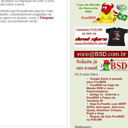
o de php44 ou migração do CMS. E isso
ssão sobre o tema.
nteúdo que foi publicado aqui por mais
rabalho, voluntariamente engajadas na
 dão agora em grupos, como o
Telegram
izado, provavelmente serão
Os 5 mais lidos
Google Earth 4 portado
para FreeBSD
FreeBSD na Copa do
Mundo 2006 e seus
Patrocinadores.
(Artigo 1) - Asterisk e
FreeBSD o Futuro da
Telefonia IP.
How-To Postfix com SMTP
AUTH, Anti-spam, Anti-vrus,
Quota, Dominios Virtuais,
Pop3 e Imap
Regras da lista FreeBSD
na FUG-BR
Wallpapers