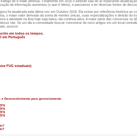
tráfego de e-mails diminuiu. Finalmente em 2016 o
website
saiu do ar esperando atualizaçã
ização de informação aumentou (o que é ótimo), e passamos a ter diversas fontes de discu
a foi atualizada pela última vez em Outubro 2016. Ela existe por referência histórica ao co
ista, o maior valor derivado da soma de mentes únicas, suas especializações e divisão do t
a a atividade na lista hoje seja baixa, ela continua ativa. A maior parte das conversas se
 desse site. Se um dia a comunidade buscar concentrar de novo artigos em um local central
mais, acesse:
escrito em todos os tempos.
D em Português
sive FUG estaduais)
 e Desenvolvimento para gerenciamento
 ZFS
 ZFS
 ZFS
 ZFS
to?
to?