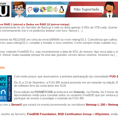
 RAID 1 (mirror) e Dados em RAID 10 (mirror+stripe)
ecentemente fiz um Servidor de Backup e nele eu tinha apenas 4 HDs de 2TB cada. Queria
lgo extremamente srio e no podemos bobear com isso. Nesse […]
mento da RELEASE em cima da reviso286666 na rvore releng/10.2. Coincidncia que calhou o 
usr/src para releng/10.2, compilar e instalar o novo sistema. Como sempre muito cuidado na [
dores rodando FreeBSD 8.x, saiu recentemente a data de EOL do mesmo. Aps essa data o si
net. Deixar muita saudade porque foi uma das grandes verses desse sistema. Inclusive na […
ida.
Com muito prazer que anunciamos a primeira participação da comunidade
FUG-
De 11 a 13 de Setembro, a FUG-BR estará presente em um estande na edição 
de software livre da costa leste dos EUA.
Essa edição da
FOSSETCON
acontecerá em
Orlando
, na Flórida, há 3 horas 
Aproveitamos então para convidar todos os usuários FreeBSD que por ventura p
participar do evento e prestigiar o estande da FUG-BR.
ia com a
ServerU
que estará no evento promovendo os servidores
Netmap L-100
e
Netmap
s
booths
da ServerU,
FreeBSD Foundation
,
BSD Certification Group
e
iXSystems
, entã