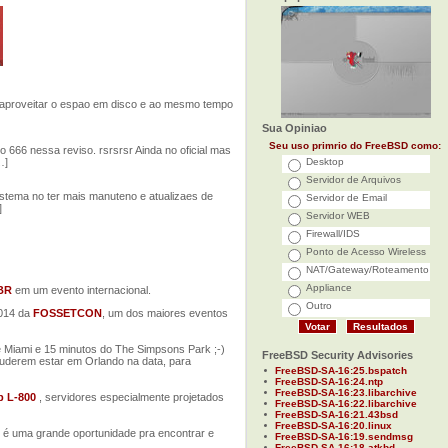
 aproveitar o espao em disco e ao mesmo tempo
Sua Opiniao
Seu uso primrio do FreeBSD como:
666 nessa reviso. rsrsrsr Ainda no oficial mas
…]
Desktop
Servidor de Arquivos
stema no ter mais manuteno e atualizaes de
Servidor de Email
]
Servidor WEB
Firewall/IDS
Ponto de Acesso Wireless
NAT/Gateway/Roteamento
Appliance
BR
em um evento internacional.
Outro
2014 da
FOSSETCON
, um dos maiores eventos
de Miami e 15 minutos do The Simpsons Park ;-)
FreeBSD Security Advisories
uderem estar em Orlando na data, para
FreeBSD-SA-16:25.bspatch
FreeBSD-SA-16:24.ntp
FreeBSD-SA-16:23.libarchive
 L-800
, servidores especialmente projetados
FreeBSD-SA-16:22.libarchive
FreeBSD-SA-16:21.43bsd
FreeBSD-SA-16:20.linux
o é uma grande oportunidade pra encontrar e
FreeBSD-SA-16:19.sendmsg
FreeBSD-SA-16:18.atkbd