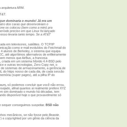
 arquitetura ARM.
AT&T:
 que dominaria o mundo! Já era um
uatro dos caras que desenvolviam o
one os colocou (bem como a mim) pra
ríodo preciso em que Linux foi lançado
ocesso levaria tanto tempo. Se a AT&T
ada em televisores, satélites. O TCP/IP
municação como e-mail evoluídos do Fetchmail do
 4 alunos de Berkeley, o sistema que equipa
EC, até algorítimos alternativos de enfileiramente
 bem menos que AirBus, a francesa
 criada em um sistema híbrido 4.4-BSD pelo
ce e outras tecnologias, Zero Copy net, o
a de sistemas de armazenamento, a gerência de
 do https nosso de cada dia, de cada sessão
mória (super pages), até a pilha IP do
aum
,
só podemos concluir que você não errou.
ejado, afinal quantos ai realmente prefere XYZ
em sim dominado o mundo há décadas, tem
nando disponível hoje o que provavelmente só
ue sequer conseguimos suspeitar.
BSD não
zinhos mecânicos, se não fosse pelo
Beastie
.
) e copyrighted por um gênio da ciência da