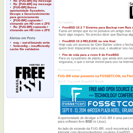
Re: [FUG-BR] my message
Re: [FUG-BR] my message
[FUG-BR] Busca
oportunidade Sysadmin,
Devops e Desenvolvimento
para gerenciamento
[FUG-BR] copiando /
Por bsdinfo
clonando um HD com o ZFS
Re: [FUG-BR] copiando /
FreeBSD 10.2 ? Sistema para Backup com Raiz em
clonando um HD com o ZFS
Fazia um tempo que eu no postava um artigo mas r
fazer algo seguro. No preciso dizer que Backup a
Alertas em Ports
FreeBSD 10.2-RELEASE na reta final.
eog -- out-of-bounds write
Hoje saiu um anuncio do Glen Barber sobre o fecha
fontconfig -- insufficiently
quem tiver impaciente para usar, s atualizar seu /
cache file validation
Fim de vida para a rvore 8 do FreeBSD
Para os sysadmins de planto, que ainda tem servi
segurana, o que o tornar invivel para uso na Inter
Por freebsdnews
FUG-BR estar presente na FOSSETCON, na Flor
Por P. Tracanelli (FreeBSD Brasil)
A oportunidade de divulgar a FUG-BR é uma parcer
para software livre
BSD
(e Linux).
Ao lado do estande da FUG-BR, você encontrará o
interagir com desenvolvedores usuários FreeBSD.