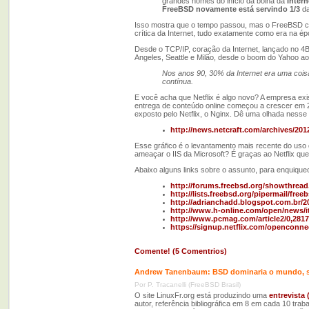
grandes nomes do início da bolha da
Intern
FreeBSD novamente está servindo 1/3
da
Isso mostra que o tempo passou, mas o FreeBSD con
crítica da Internet, tudo exatamente como era na 
Desde o TCP/IP, coração da Internet, lançado no 4B
Angeles, Seattle e Milão, desde o boom do Yahoo a
Nos anos 90, 30% da Internet era uma cois
contínua.
E você acha que Netflix é algo novo? A empresa ex
entrega de conteúdo online começou a crescer em 2
exposto pelo Netflix, o Nginx. Dê uma olhada nesse 
http://news.netcraft.com/archives/201
Esse gráfico é o levantamento mais recente do uso
ameaçar o IIS da Microsoft? É graças ao Netflix que
Abaixo alguns links sobre o assunto, para enquiquec
http://forums.freebsd.org/showthrea
http://lists.freebsd.org/pipermail/fre
http://adrianchadd.blogspot.com.br/20
http://www.h-online.com/open/news/
http://www.pcmag.com/article2/0,2817
https://signup.netflix.com/openconne
Comente! (5 Comentrios)
Andrew Tanenbaum: BSD dominaria o mundo, se
Por P. Tracanelli (FreeBSD Brasil)
O site LinuxFr.org está produzindo uma
entrevista 
autor, referência bibliográfica em 8 em cada 10 trab