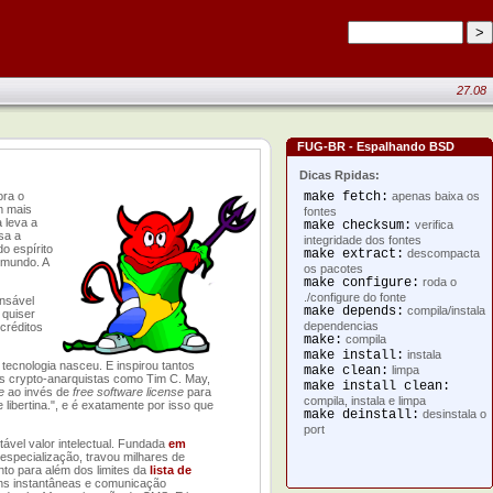
27.08
FUG-BR - Espalhando BSD
Dicas Rpidas:
ora o
make fetch:
apenas baixa os
m mais
fontes
a leva a
make checksum:
verifica
sa a
integridade dos fontes
o espírito
make extract:
descompacta
 mundo. A
os pacotes
make configure:
roda o
./configure do fonte
onsável
make depends:
compila/instala
 quiser
dependencias
créditos
make:
compila
make install:
instala
 tecnologia nasceu. E inspirou tantos
make clean:
limpa
s crypto-anarquistas como Tim C. May,
make install clean:
e
ao invés de
free software license
para
compila, instala e limpa
 libertina.", e é exatamente por isso que
make deinstall:
desinstala o
port
ável valor intelectual. Fundada
em
especialização, travou milhares de
to para além dos limites da
lista de
ens instantâneas e comunicação