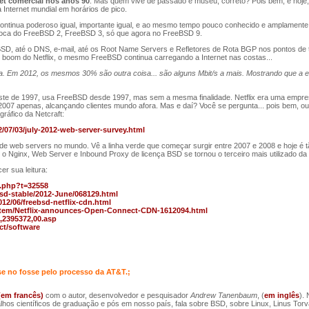
et comercial nos anos 90
. Mas quem vive de passado é museu, correto? Pois bem, e hoje
 Internet mundial em horários de pico.
tinua poderoso igual, importante igual, e ao mesmo tempo pouco conhecido e amplamente u
época do FreeBSD 2, FreeBSD 3, só que agora no FreeBSD 9.
SD, até o DNS, e-mail, até os Root Name Servers e Refletores de Rota BGP nos pontos de tr
o boom do Netflix, o mesmo FreeBSD continua carregando a Internet nas costas...
a. Em 2012, os mesmos 30% são outra coisa... são alguns Mbit/s a mais. Mostrando que a 
iste de 1997, usa FreeBSD desde 1997, mas sem a mesma finalidade. Netflix era uma empres
007 apenas, alcançando clientes mundo afora. Mas e daí? Você se pergunta... pois bem, ou
gráfico da Netcraft:
2/07/03/july-2012-web-server-survey.html
 de web servers no mundo. Vê a linha verde que começar surgir entre 2007 e 2008 e hoje é
 o Nginx, Web Server e Inbound Proxy de licença BSD se tornou o terceiro mais utilizado da 
er sua leitura:
d.php?t=32558
ebsd-stable/2012-June/068129.html
12/06/freebsd-netflix-cdn.html
item/Netflix-announces-Open-Connect-CDN-1612094.html
,2395372,00.asp
ct/software
 no fosse pelo processo da AT&T.;
(em francês)
com o autor, desenvolvedor e pesquisador
Andrew Tanenbaum
, (
em inglês
).
alhos científicos de graduação e pós em nosso país, fala sobre BSD, sobre Linux, Linus Torva