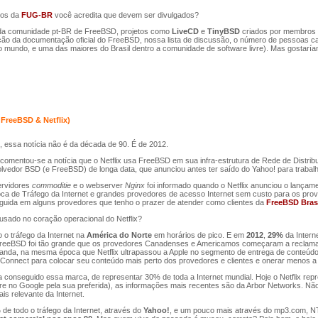
tos da
FUG-BR
você acredita que devem ser divulgados?
 da comunidade pt-BR de FreeBSD, projetos como
LiveCD
e
TinyBSD
criados por membros 
ução da documentação oficial do FreeBSD, nossa lista de discussão, o número de pessoas cada
 mundo, e uma das maiores do Brasil dentro a comunidade de software livre). Mas gostar
FreeBSD & Netflix)
 essa notícia não é da década de 90. É de 2012.
omentou-se a notícia que o Netflix usa FreeBSD em sua infra-estrutura de Rede de Distribu
vedor BSD (e FreeBSD) de longa data, que anunciou antes ter saído do Yahoo! para trabalha
ervidores
commoditie
e o webserver
Nginx
foi informado quando o Netflix anunciou o lança
roca de Tráfego da Internet e grandes provedores de acesso Internet sem custo para os prov
uida em alguns provedores que tenho o prazer de atender como clientes da
FreeBSD Bras
usado no coração operacional do Netflix?
 o tráfego da Internet na
América do Norte
em horários de pico. E em
2012
,
29%
da Intern
/FreeBSD foi tão grande que os provedores Canadenses e Americamos começaram a reclamar 
banda, na mesma época que Netflix ultrapassou a Apple no segmento de entrega de conteúdo
Connect para colocar seu conteúdo mais perto dos provedores e clientes e onerar menos a i
conseguido essa marca, de representar 30% de toda a Internet mundial. Hoje o Netflix re
 no Google pela sua preferida), as informações mais recentes são da Arbor Networks. Não 
is relevante da Internet.
%
de todo o tráfego da Internet, através do
Yahoo!
, e um pouco mais através do mp3.com, NT