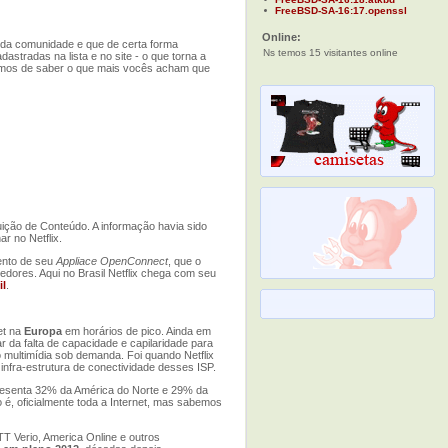
FreeBSD-SA-16:17.openssl
Online:
da comunidade e que de certa forma
Ns temos 15 visitantes online
stradas na lista e no site - o que torna a
íamos de saber o que mais vocês acham que
ição de Conteúdo. A informação havia sido
r no Netflix.
mento de seu
Appliace OpenConnect
, que o
edores. Aqui no Brasil Netflix chega com seu
il
.
et na
Europa
em horários de pico. Ainda em
da falta de capacidade e capilaridade para
 multimídia sob demanda. Foi quando Netflix
nfra-estrutura de conectividade desses ISP.
presenta 32% da América do Norte e 29% da
é, oficialmente toda a Internet, mas sabemos
T Verio, America Online e outros