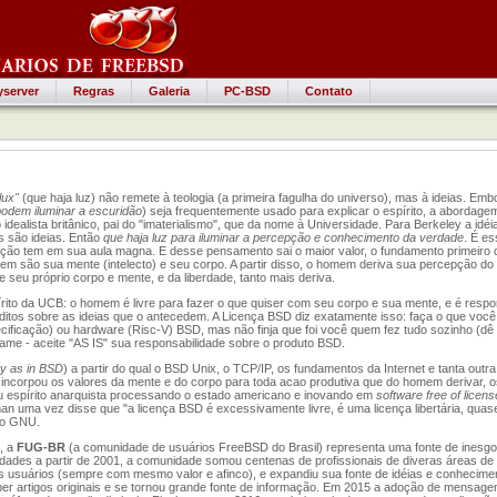
yserver
Regras
Galeria
PC-BSD
Contato
 lux"
(que haja luz) não remete à teologia (a primeira fagulha do universo), mas à ideias. Emb
podem iluminar a escuridão
) seja frequentemente usado para explicar o espírito, a abordage
idealista britânico, pai do "imaterialismo", que da nome à Universidade. Para Berkeley a idéi
s são ideias. Então
que haja luz para iluminar a percepção e conhecimento da verdade
. É es
ção tem em sua aula magna. E desse pensamento sai o maior valor, o fundamento primeiro d
em são sua mente (intelecto) e seu corpo. A partir disso, o homem deriva sua percepção do
e seu próprio corpo e mente, e da liberdade, tanto mais deriva.
pírito da UCB: o homem é livre para fazer o que quiser com seu corpo e sua mente, e é resp
éditos sobre as ideias que o antecedem. A Licença BSD diz exatamente isso: faça o que você
ecificação) ou hardware (Risc-V) BSD, mas não finja que foi você quem fez tudo sozinho (dê 
lame - aceite "AS IS" sua responsabilidade sobre o produto BSD.
ty as in BSD
) a partir do qual o BSD Unix, o TCP/IP, os fundamentos da Internet e tanta outra
ncorpou os valores da mente e do corpo para toda acao produtiva que do homem derivar, o
u espírito anarquista processando o estado americano e inovando em
software free of licens
man uma vez disse que "a licença BSD é excessivamente livre, é uma licença libertária, quase
ão GNU.
, a
FUG-BR
(a comunidade de usuários FreeBSD do Brasil) representa uma fonte de inesgot
dades a partir de 2001, a comunidade somou centenas de profissionais de diveras áreas de 
s usuários (sempre com mesmo valor e afinco), e expandiu sua fonte de idéias e conhecimen
eber artigos originais e se tornou grande fonte de informação. Em 2015 a adoção de mensag