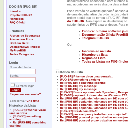
descentralizada ascendeu e com o tempo o 
-
não aconteceu, ao invés disso a descentral
DOC-BR (FUG BR)
Essa versão do website que você acessa agor
Introduo
de uma década, além claro do histórico da l
Projeto DOC-BR
ordem social que se tornou a FUG-BR. Embor
Handbook
da FUG-BR
. Não espere muita atualização
FAQ Oficial
subdomínios ou IPFS a partir desse. Para 
-
+ Noticias
Cronica: o maior software ja 
Documentação Oficial FreeBS
Alertas de Seguranca
Telegram FUG-BR
Alertas em Ports
BSD em Geral
Ou
DaemonNews (Ingles)
MyFreeBSD
Inscreva-se na lista.
Todas Categorias
Historico da lista.
-
Regras da Lista.
Todas as Listas na FUG (inclu
Login
Nome de Usurio
__
Historico da Lista
Senha
[FUG-BR] Pfsense virou uma senzala..
[FUG-BR] something exciting
Re: [FUG-BR] something exciting
Lembrar login
Re: [FUG-BR] my message
Re: [FUG-BR] my message
[FUG-BR] Busca oportunidade Sysadmin, Devops
Esqueceu sua senha?
[FUG-BR] copiando / clonando um HD com o ZFS
Re: [FUG-BR] copiando / clonando um HD com o
Sem conta?
Crie uma
Re: [FUG-BR] copiando / clonando um HD com o
Re: [FUG-BR] copiando / clonando um HD com o
Historico da Lista
Re: [FUG-BR] copiando / clonando um HD com o
[FUG-BR] Pfsense virou
[FUG-BR] Crash com IPNAT
uma senzala..
[FUG-BR] possvel proxy trabalhar em conjunto?
[FUG-BR] something
Re: [FUG-BR] possvel proxy trabalhar em conjun
exciting
Re: [FUG-BR] possvel proxy trabalhar em conjun
Re: [FUG-BR] something
exciting