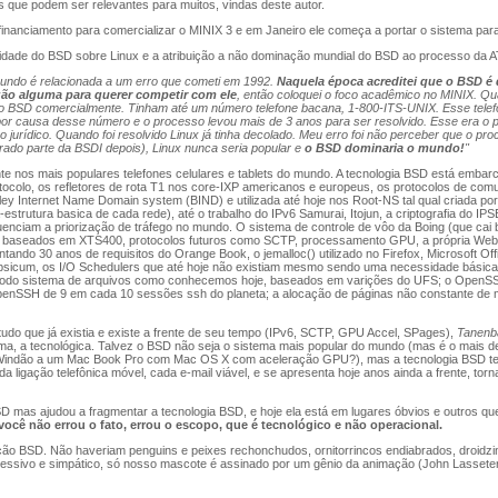
ões que podem ser relevantes para muitos, vindas deste autor.
inanciamento para comercializar o MINIX 3 e em Janeiro ele começa a portar o sistema para
oridade do BSD sobre Linux e a atribuição a não dominação mundial do BSD ao processo da 
undo é relacionada a um erro que cometi em 1992.
Naquela época acreditei que o BSD é
zão alguma para querer competir com ele
, então coloquei o foco acadêmico no MINIX. Q
BSD comercialmente. Tinham até um número telefone bacana, 1-800-ITS-UNIX. Esse telef
r causa desse número e o processo levou mais de 3 anos para ser resolvido. Esse era o pe
jurídico. Quando foi resolvido Linux já tinha decolado. Meu erro foi não perceber que o pr
ado parte da BSDI depois), Linux nunca seria popular e
o BSD dominaria o mundo!
"
 nos mais populares telefones celulares e tablets do mundo. A tecnologia BSD está embarc
otocolo, os refletores de rota T1 nos core-IXP americanos e europeus, os protocolos de co
ey Internet Name Domain system (BIND) e utilizada até hoje nos Root-NS tal qual criada por
-estrutura basica de cada rede), até o trabalho do IPv6 Samurai, Itojun, a criptografia do IPS
ciam a priorização de tráfego no mundo. O sistema de controle de vôo da Boing (que cai
es baseados em XTS400, protocolos futuros como SCTP, processamento GPU, a própria Web,
ndo 30 anos de requisitos do Orange Book, o jemalloc() utilizado no Firefox, Microsoft Offi
Capsicum, os I/O Schedulers que até hoje não existiam mesmo sendo uma necessidade básic
odo sistema de arquivos como conhecemos hoje, baseados em varições do UFS; o OpenSSL
nSSH de 9 em cada 10 sessões ssh do planeta; a alocação de páginas não constante de me
do que já existia e existe a frente de seu tempo (IPv6, SCTP, GPU Accel, SPages),
Tanenb
 a tecnológica. Talvez o BSD não seja o sistema mais popular do mundo (mas é o mais des
 Windão a um Mac Book Pro com Mac OS X com aceleração GPU?), mas a tecnologia BSD t
ligação telefônica móvel, cada e-mail viável, e se apresenta hoje anos ainda a frente, tor
D mas ajudou a fragmentar a tecnologia BSD, e hoje ela está em lugares óbvios e outros q
ocê não errou o fato, errou o escopo, que é tecnológico e não operacional.
ação BSD. Não haveriam penguins e peixes rechonchudos,
ornitorrincos endiabrados, droid
ressivo e simpático, só nosso mascote é assinado por um gênio da animação (John Lasseter