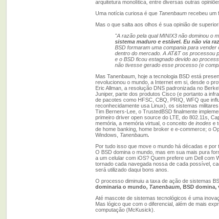
arquitetura monolítica, entre diversas outras opini
Uma notícia curiosa é que
Tanenbaum
recebeu um f
Mas o que salta aos olhos é sua opinião de superi
"A razão pela qual MINIX3 não dominou o m
sistema maduro e estável. Eu não via ra
BSD formaram uma compania para vender o 
dentro do mercado. A AT&T os processou po
e o BSD ficou estagnado devido ao processo 
não tivesse gerado esse processo (e compr
Mas Tanenbaum, hoje a tecnologia BSD está presente
revolucionou o mundo, a Internet em si, desde o pr
Eric Allman, a resolução DNS padronizada no Berkel
Juniper, parte dos produtos Cisco (e portanto a infra
de pacotes como HFSC, CBQ, PRIQ, WFQ que influen
reconhecidamente usa Linux), os sistemas militar
Tim Berners-Lee, o TrustedBSD finalmente implementa
primeiro driver open source do LTE, do 802.11s, 
memória, a memória virtual, o conceito de
inodes
e t
de home banking, home broker e e-commerce; o Ope
Windows,
Tanenbaum
.
Por tudo isso que move o mundo há décadas e por tu
O BSD domina o mundo, mas em sua mais pura forma,
a um celular com iOS? Quem prefere um Dell com
tornado cada navegada nossa de cada possível, cada 
será utilizado daqui bons anos.
O processo diminuiu a taxa de ação de sistemas BS
dominaria o mundo,
Tanenbaum,
BSD domina, v
Até mascote de sistemas tecnológicos é uma inov
Mas lógico que com o diferencial, além de mais exp
computação (McKusick).