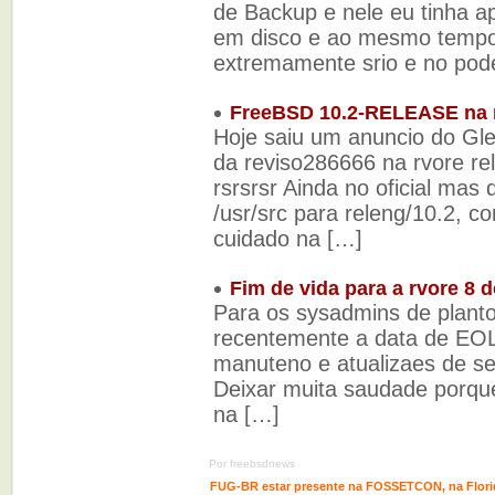
de Backup e nele eu tinha a
em disco e ao mesmo tempo 
extremamente srio e no pod
FreeBSD 10.2-RELEASE na re
Hoje saiu um anuncio do G
da reviso286666 na rvore re
rsrsrsr Ainda no oficial mas 
/usr/src para releng/10.2, c
cuidado na […]
Fim de vida para a rvore 8
Para os sysadmins de planto
recentemente a data de EOL
manuteno e atualizaes de seg
Deixar muita saudade porque
na […]
Por freebsdnews
FUG-BR estar presente na FOSSETCON, na Flori