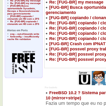
Re: [FUG-BR] my message
Re: [FUG-BR] my message
Re: [FUG-BR] my message
[FUG-BR] Busca
[FUG-BR] Busca oportunida
oportunidade Sysadmin,
Devops e Desenvolvimento
gerenciamento
para gerenciamento
[FUG-BR] copiando /
[FUG-BR] copiando / clona
clonando um HD com o ZFS
Re: [FUG-BR] copiando /
Re: [FUG-BR] copiando / c
clonando um HD com o ZFS
Re: [FUG-BR] copiando / c
Alertas em Ports
Re: [FUG-BR] copiando / c
eog -- out-of-bounds write
fontconfig -- insufficiently
Re: [FUG-BR] copiando / c
cache file validation
[FUG-BR] Crash com IPNAT
[FUG-BR] possvel proxy tra
Re: [FUG-BR] possvel proxy
Re: [FUG-BR] possvel proxy
Por bsdinfo
FreeBSD 10.2 ? Sistema pa
10 (mirror+stripe)
Fazia um tempo que eu no p