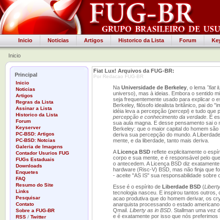
Inicio
Noticias
Artigos
Historico da Lista
Forum
Ke
Inicio
Fiat Lux! Arquivos da FUG-BR:
Principal
Por Redacao FUG-BR
Inicio
Na
Universidade de Berkeley
, o lema
"fiat 
Noticias
universo), mas à ideias. Embora o sentido m
Artigos
seja frequentemente usado para explicar o 
Regras da Lista
Berkeley, filósofo idealista britânico, pai do
Assinar a Lista
idéia leva a percepção (
percepi
) e tudo que
Historico da Lista
percepção e conhecimento da verdade
. É e
Forum
sua aula magna. E desse pensamento sai o ma
Keyserver
Berkeley: que o maior capital do homem são s
PC-BSD: Artigos
deriva sua percepção do mundo. A Liberdade 
PC-BSD: Notcias
mente, e da liberdade, tanto mais deriva.
Galeria de Imagens
A
Licença BSD
reflete explicitamente o esp
Contador Usurios FUG
corpo e sua mente, e é responsável pelo que
FUGs Estaduais
o antecedem. A Licença BSD diz exatamente i
Downloads
hardware (Risc-V) BSD, mas não finja que fo
Enquetes
- aceite "AS IS" sua responsabilidade sobre
FAQ
Resumo do Site
Esse é o espírito de
Liberdade BSD
(
Libert
Links
tecnologia nasceu. E inspirou tantos outro
Pesquisar
acao produtiva que do homem derivar, os cry
Contato
anarquista processando o estado american
Qmail.
Liberty as in BSD
. Stallman uma vez d
Sobre a FUG-BR
e é exatamente por isso que nós preferimo
RSS
/
Twitter