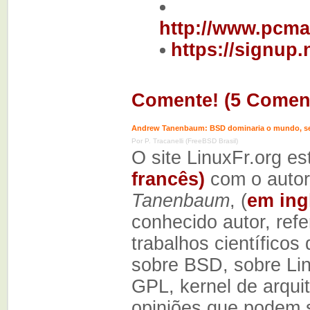
http://www.pcma
https://signup
Comente! (5 Coment
Andrew Tanenbaum: BSD dominaria o mundo, se 
Por P. Tracanelli (FreeBSD Brasil)
O site LinuxFr.org e
francês)
com o autor
Tanenbaum
, (
em ing
conhecido autor, ref
trabalhos científico
sobre BSD, sobre Linu
GPL, kernel de arquit
opiniões que podem s