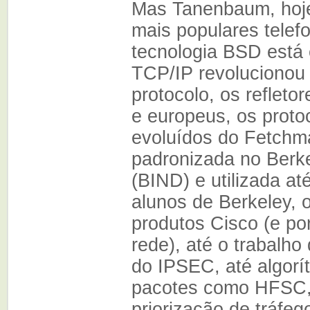
Mas Tanenbaum, hoje
mais populares telef
tecnologia BSD está 
TCP/IP revolucionou 
protocolo, os reflet
e europeus, os prot
evoluídos do Fetchma
padronizada no Berk
(BIND) e utilizada at
alunos de Berkeley, 
produtos Cisco (e por
rede), até o trabalho 
do IPSEC, até algorít
pacotes como HFSC,
priorização de tráfe