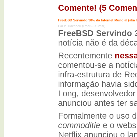
Comente! (5 Coment
FreeBSD Servindo 30% da Internet Mundial (aka 
Por P. Tracanelli (FreeBSD Brasil)
FreeBSD Servindo 3
notícia não é da déc
Recentemente
ness
comentou-se a notíc
infra-estrutura de R
informação havia sid
Long, desenvolvedor
anunciou antes ter sa
Formalmente o uso d
commoditie
e o webs
Netflix anunciou o l