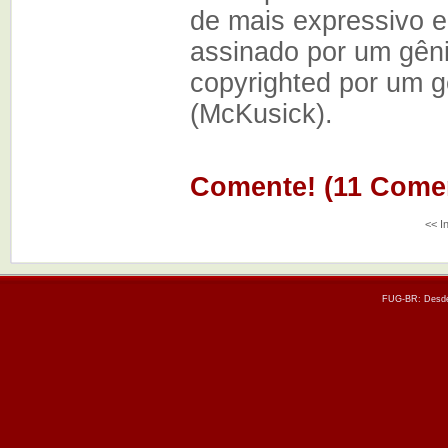
de mais expressivo e
assinado por um gên
copyrighted por um g
(McKusick).
Comente! (11 Comen
<< I
FUG-BR: Desde 