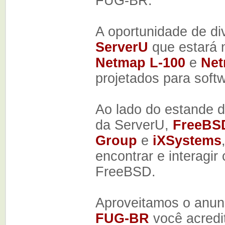
FUG-BR.
A oportunidade de d
ServerU
que estará 
Netmap L-100
e
Net
projetados para softw
Ao lado do estande 
da ServerU,
FreeBS
Group
e
iXSystems
encontrar e interagi
FreeBSD.
Aproveitamos o anunc
FUG-BR
você acredi