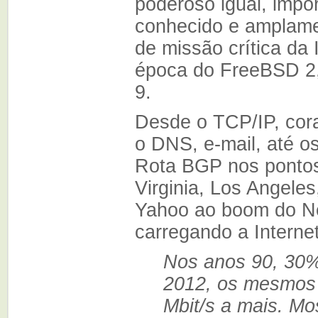
poderoso igual, impo
conhecido e amplamen
de missão crítica da
época do FreeBSD 2
9.
Desde o TCP/IP, cora
o DNS, e-mail, até o
Rota BGP nos pontos 
Virginia, Los Angele
Yahoo ao boom do Ne
carregando a Interne
Nos anos 90, 30%
2012, os mesmos 
Mbit/s a mais. M