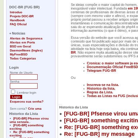
-
Se ideias compõe o maior capital do homem,
DOC-BR (FUG BR)
inesgotável valor intelectual. Fundada
em 19
centenas de profissionais de diveras áreas 
Introduo
(sempre com mesmo valor e afinco), e expand
Projeto DOC-BR
próprio portal passou a receber artigos ori
Handbook
instantâneas e comunicação descentralizada
FAQ Oficial
saiu do ar esperando atualização de php44 
-
informação aumentou (o que é ótimo), e pas
+ Noticias
Essa versão do website que você acessa agora
Alertas de Seguranca
conteúdo que foi publicado aqui por mais de 
Alertas em Ports
únicas, suas especializações e divisão do 
BSD em Geral
atividade na lista hoje seja baixa, ela cont
DaemonNews (Ingles)
BR
. Não espere muita atualização desse sit
MyFreeBSD
provavelmente serão subdomínios ou IPFS a 
Todas Categorias
-
Cronica: o maior software ja e
Documentação Oficial FreeBSD
Login
Telegram FUG-BR
Nome de Usurio
Ou
Senha
Inscreva-se na lista.
Historico da lista.
Regras da Lista.
Lembrar login
Todas as Listas na FUG (inclus
Esqueceu sua senha?
__
Historico da Lista
Sem conta?
Crie uma
[FUG-BR] Pfsense virou uma
Historico da Lista
[FUG-BR] Pfsense virou
[FUG-BR] something exciti
uma senzala..
[FUG-BR] something
Re: [FUG-BR] something exc
exciting
Re: [FUG-BR] something
Re: [FUG-BR] my message
exciting