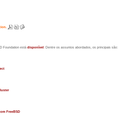
ion.
SD Foundation está
disponível
. Dentre os assuntos abordados, os principais são:
ect
luster
com FreeBSD