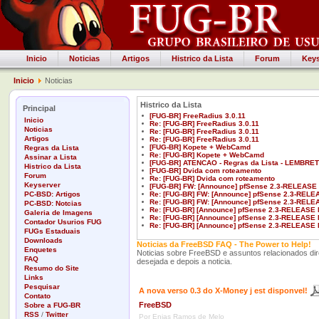
Inicio
Noticias
Artigos
Histrico da Lista
Forum
Keys
Inicio
Noticias
Histrico da Lista
Principal
[FUG-BR] FreeRadius 3.0.11
Inicio
Re: [FUG-BR] FreeRadius 3.0.11
Noticias
Re: [FUG-BR] FreeRadius 3.0.11
Artigos
Re: [FUG-BR] FreeRadius 3.0.11
[FUG-BR] Kopete + WebCamd
Regras da Lista
Re: [FUG-BR] Kopete + WebCamd
Assinar a Lista
[FUG-BR] ATENCAO - Regras da Lista - LEMBRE
Histrico da Lista
[FUG-BR] Dvida com roteamento
Forum
Re: [FUG-BR] Dvida com roteamento
Keyserver
[FUG-BR] FW: [Announce] pfSense 2.3-RELEASE 
PC-BSD: Artigos
Re: [FUG-BR] FW: [Announce] pfSense 2.3-RELE
Re: [FUG-BR] FW: [Announce] pfSense 2.3-RELE
PC-BSD: Notcias
Re: [FUG-BR] [Announce] pfSense 2.3-RELEASE 
Galeria de Imagens
Re: [FUG-BR] [Announce] pfSense 2.3-RELEASE 
Contador Usurios FUG
Re: [FUG-BR] [Announce] pfSense 2.3-RELEASE 
FUGs Estaduais
Downloads
Noticias da FreeBSD FAQ - The Power to Help!
Enquetes
Noticias sobre FreeBSD e assuntos relacionados di
FAQ
desejada e depois a noticia.
Resumo do Site
Links
Pesquisar
A nova verso 0.3 do X-Money j est disponvel!
Contato
FreeBSD
Sobre a FUG-BR
RSS
/
Twitter
Por Enias Ramos de Melo