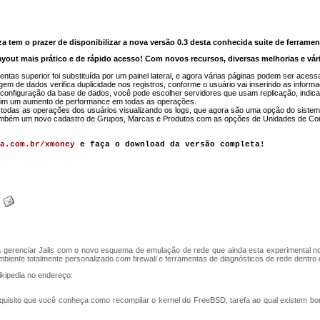
 tem o prazer de disponibilizar a nova versão 0.3 desta conhecida suite de ferramen
out mais prático e de rápido acesso! Com novos recursos, diversas melhorias e vár
mentas superior foi substituída por um painel lateral, e agora várias páginas podem ser ac
m de dados verifica duplicidade nos registros, conforme o usuário vai inserindo as inform
 configuração da base de dados, você pode escolher servidores que usam replicação, ind
im um aumento de performance em todas as operações.
 todas as operações dos usuários visualizando os logs, que agora são uma opção do sistem
ambém um novo cadastro de Grupos, Marcas e Produtos com as opções de Unidades de Com
a.com.br/xmoney
e faça o download da versão completa!
ra gerenciar Jails com o novo esquema de emulação de rede que ainda esta experimental n
iente totalmente personalizado com firewall e ferramentas de diagnósticos de rede dentro d
ikipedia no endereço:
requisito que você conheça como recompilar o kernel do FreeBSD, tarefa ao qual existem b