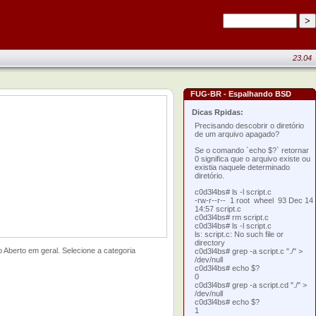
23.04
FUG-BR - Espalhando BSD
Dicas Rpidas:
Precisando descobrir o diretório
de um arquivo apagado?
Se o comando `echo $?` retornar
0 significa que o arquivo existe ou
existia naquele determinado
diretório.
c0d3l4bs# ls -l script.c
-rw-r--r-- 1 root wheel 93 Dec 14
14:57 script.c
c0d3l4bs# rm script.c
c0d3l4bs# ls -l script.c
ls: script.c: No such file or
directory
Aberto em geral. Selecione a categoria
c0d3l4bs# grep -a script.c "./" >
/dev/null
c0d3l4bs# echo $?
0
c0d3l4bs# grep -a script.cd "./" >
/dev/null
c0d3l4bs# echo $?
1