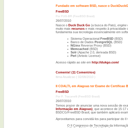
Fundado em software BSD, nasce o DuckDuckG
FreeBSD
Por FUG-BR (FreeBSD Brasil)
26/07/2010
Nasce o
Duck Duck Go
(a busca do Pato),
engine
muito mais
recursos
e mais respeito à privacidade 
fundamenta sua tecnologia essencialmente em soft
Sistema Operacional
FreeBSD
(BSD)
Banco de Dados
PostgreSQL
(BSD)
NGinx
Reverse Proxy (BSD)
Memcached
(BSD)
Solr
(Apache 2.0, derivada BSD)
Perl
(Artistic License)
Acesso rápido ao
site
em
http://dukgo.com/
Comente! (11 Comentrios)
ltima Atualizao ( 02/08/2010 )
II COALTI, em Alagoas ter Exame de Certificao
FreeBSD
Por P. Tracanelli (FreeBSD Brasil)
26/07/2010
Temos prazer de anunciar uma nova sessão de exa
Informação em Alagoas)
, que acontece de 15-17 
BSDCG/FreeBSD Brasil, que também aplicará exam
Aproveitamos para convidá-los para participar do II
O II Congresso de Tecnologia da Inform