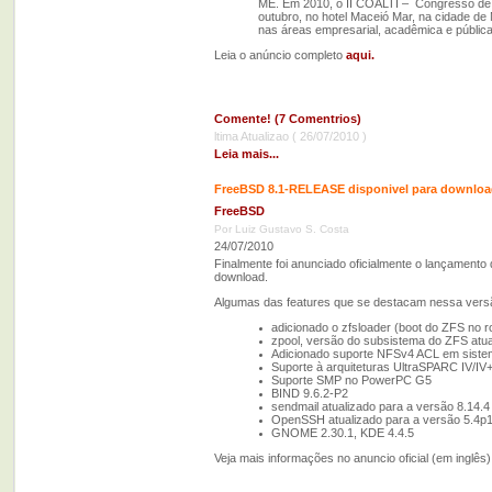
ME. Em 2010, o II COALTI – Congresso de T
outubro, no hotel Maceió Mar, na cidade de
nas áreas empresarial, acadêmica e públic
Leia o anúncio completo
aqui.
Comente! (7 Comentrios)
ltima Atualizao ( 26/07/2010 )
Leia mais...
FreeBSD 8.1-RELEASE disponivel para downlo
FreeBSD
Por Luiz Gustavo S. Costa
24/07/2010
Finalmente foi anunciado oficialmente o lançamento
download.
Algumas das features que se destacam nessa vers
adicionado o zfsloader (boot do ZFS no r
zpool, versão do subsistema do ZFS atua
Adicionado suporte NFSv4 ACL em sistemas 
Suporte à arquiteturas UltraSPARC IV/I
Suporte SMP no PowerPC G5
BIND 9.6.2-P2
sendmail atualizado para a versão 8.14.4
OpenSSH atualizado para a versão 5.4p
GNOME 2.30.1, KDE 4.4.5
Veja mais informações no anuncio oficial (em inglês