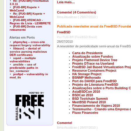
Re: [FUG-BR] FreeRadius
Leia mais…
3.0.11
[FUG-BR] Kopete +
WebCamd
Comente! (4 Comentrios)
Re: [FUG-BR] Kopete +
WebCamd
ltima Atualizao ( 29/07/2010 )
[FUG-BR] ATENCAO -
Regras da Lista - LEMBRETE
Publicada newsletter anual da FreeBSD Foundat
[FUG-BR] Dvida com
roteamento
FreeBSD
Por FUG-BR (FreeBSD Brasil)
Alertas em Ports
28/07/2010
phpmyfaq -- cross-site
request forgery vulnerability
A
newsletter
de periodicidade semi-anual da FreeB
libtasn1 -- denial of
service parsing malicious
Carta do Presidente
DER certificates
Atualização sobre Fundos
squid -- multiple
Projeto Flattened Device Tree
vulnerabilities
Projeto DTrace na Userland
ansible -- use of
FreeBSD Jail Based Virtualization Proj
predictable paths in
Resource Containers Project
lxc_container
HA Storage Project
proftpd -- vulnerability in
mod_tls
BSNMP Melhorado
Port do DAHDI para FreeBSD
Projeto de Literatura FreeBSD
Atualizações sobre o Ports Building C
AsiaBSDCon 2010
BSDCan 2010
BSD Toolchain Summit
MeetBSD Poland 2010
Financiamento de Viajens 2010
Testemunho - Criando uma Empresa 
Fluxo Financeiro
Comente!
ltima Atualizao ( 28/07/2010 )