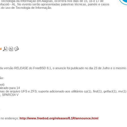
ecnologia da Informação em Alagoas, ocorrerá nos dias de 15, 16 e 17 de
 Maceió - AL. No evento serão apresentadas palestras técnicas, painéis e casos
a do uso de Tecnologia de Informação.
ad
 da versão RELEASE do FreeBSD 8.1, o anuncio foi publicado no dia 23 de Julho e o mesmo 
ão:
oot)
lizado para 14
de arquivo UFS e ZFS; suporte adicionado aos utilitários cp(1), find(1), getfacl(1), mv(1) 
V+, SPARC64 V
1
) no endereço:
http://www.freebsd.org/releases/8.1R/announce.html