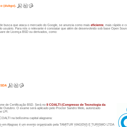
o (dukgo).
de busca que ataca o mercado do Google, se anuncia como mais
eficiente
, mais rápido e 
do usuário. Para nós o relevante é constatar que além de desenvolvido sob base Open Sour
ware de Licença BSD ou derivados, como:
 BSDA
me de Certificação BSD. Será no
II COALTI (Congresso de Tecnologia da
de Outubro. O exame será aplicado pelo Proctor Sandro Melo, autorizado
e LPI.
 COALTI na belíssima capital alagoana:
ação em Alagoas é um evento organizado pela TAMITUR VIAGENS E TURISMO LTDA