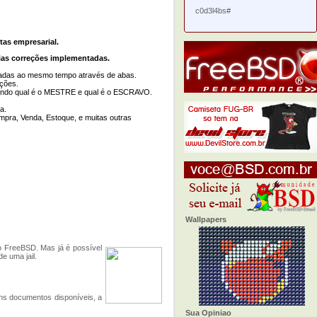
c0d3l4bs#
tas empresarial.
ias correções implementadas.
essadas ao mesmo tempo através de abas.
ações.
icando qual é o MESTRE e qual é o ESCRAVO.
a.
pra, Venda, Estoque, e muitas outras
Wallpapers
o FreeBSD. Mas já é possível
e uma jail.
ons documentos disponíveis, a
Sua Opiniao