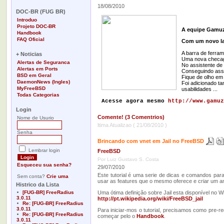
-
18/08/2010
DOC-BR (FUG BR)
Introduo
Projeto DOC-BR
A equipe Gamuza
Handbook
FAQ Oficial
Com um novo lay
-
A barra de ferra
+ Noticias
Uma nova checage
Alertas de Seguranca
No assistente de
Alertas em Ports
Conseguindo ass
BSD em Geral
Fique de olho em
DaemonNews (Ingles)
Foi adicionado t
MyFreeBSD
usabilidades ...
Todas Categorias
Acesse agora mesmo
http://www.gamuz
-
Login
Comente! (3 Comentrios)
Nome de Usurio
ltima Atualizao ( 21/08/2010 )
Senha
Brincando com vnet em Jail no FreeBSD
Lembrar login
FreeBSD
Por Luiz Gustavo S. Costa
Esqueceu sua senha?
29/07/2010
Este tutorial é uma serie de dicas e comandos pa
Sem conta?
Crie uma
usar as features que o mesmo oferece e criar um amb
Histrico da Lista
[FUG-BR] FreeRadius
Uma ótima definição sobre Jail esta disponível no W
3.0.11
http://pt.wikipedia.org/wiki/FreeBSD_jail
Re: [FUG-BR] FreeRadius
3.0.11
Para iniciar-mos o tutorial, precisamos como pre-
Re: [FUG-BR] FreeRadius
começar pelo o
Handbook
.
3.0.11