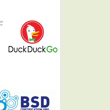
com
ce,