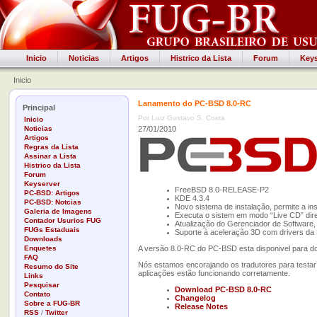
Inicio
Noticias
Artigos
Histrico da Lista
Forum
Keys
Inicio
Lanamento do PC-BSD 8.0-RC
Principal
Por Luiz Gustavo S. Costa
Inicio
Noticias
27/01/2010
Artigos
Regras da Lista
Assinar a Lista
Histrico da Lista
Forum
Keyserver
FreeBSD 8.0-RELEASE-P2
PC-BSD: Artigos
KDE 4.3.4
PC-BSD: Notcias
Novo sistema de instalação, permite a 
Galeria de Imagens
Executa o sistem em modo “Live CD” di
Contador Usurios FUG
Atualização do Gerenciador de Software, 
FUGs Estaduais
Suporte à aceleração 3D com drivers da
Downloads
Enquetes
A versão 8.0-RC do PC-BSD esta disponivel para do
FAQ
Nós estamos encorajando os tradutores para testar
Resumo do Site
aplicações estão funcionando corretamente.
Links
Pesquisar
Download PC-BSD 8.0-RC
Contato
Changelog
Sobre a FUG-BR
Release Notes
RSS
/
Twitter