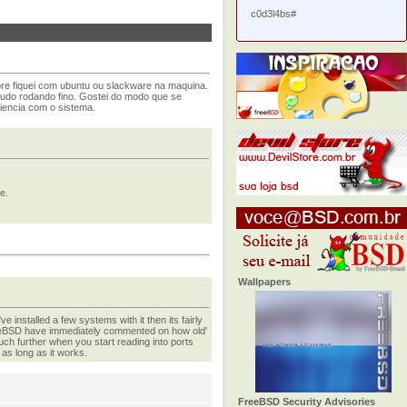
c0d3l4bs#
mpre fiquei com ubuntu ou slackware na maquina.
 tudo rodando fino. Gostei do modo que se
riencia com o sistema.
re.
Wallpapers
e installed a few systems with it then its fairly
 FreeBSD have immediately commented on how old'
 much further when you start reading into ports
as long as it works.
FreeBSD Security Advisories