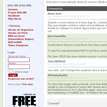
-
Este post é uma tradução direta do anuncio oficial no
DOC-BR (FUG BR)
Comentrios
Introduo
Projeto DOC-BR
Muito bom
Handbook
Por Wesbter em 01/03/2010 20:27:25
FAQ Oficial
-
Quando vi essa noticia no br-linux logo fiz o down
Dps que instalei o pcbsd e rodou sem problemas ag
+ Noticias
instala os software no pcbsd. Agora tenho que ver
Alertas de Seguranca
vlw
Alertas em Ports
BSD em Geral
Que maravilha
Por Hubble em 22/04/2010 19:47:06
DaemonNews (Ingles)
MyFreeBSD
Gostei desse Wizard e com fé em meu Deus esper
Todas Categorias
-
O reacTos está demorando MUITO pra ficar estável
Login
Nome de Usurio
Por favor DEUS faz esse sistema crescer e se tor
TahzUBDRwD
Senha
Por Joeie em 08/12/2011 10:24:07
Gee whiz, and I thuhgot this would be hard to find o
Lembrar login
XKSmKpOpkbh
Por Akash em 18/03/2012 21:14:57
Esqueceu sua senha?
I'm more than happy with sysinstall, more than lkleiy
Sem conta?
Crie uma
simple to use.Compared to some older beasts like t
the install process is for it. But then again, once y
and maintaining a FreeBSD box. =PI believe the main
Comente!*