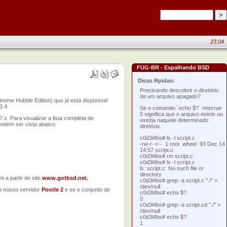
23.04
FUG-BR - Espalhando BSD
Dicas Rpidas:
Precisando descobrir o diretório
de um arquivo apagado?
me Hubble Edition) que já esta disponível
3.4
Se o comando `echo $?` retornar
0 significa que o arquivo existe ou
. Para visualizar a lista completa de
existia naquele determinado
podem ser vista abaixo:
diretório.
c0d3l4bs# ls -l script.c
-rw-r--r-- 1 root wheel 93 Dec 14
14:57 script.c
c0d3l4bs# rm script.c
c0d3l4bs# ls -l script.c
ls: script.c: No such file or
directory
 a partir do site
www.gotbsd.net.
c0d3l4bs# grep -a script.c "./" >
/dev/null
do nosso servidor
Pootle 2
e se o conjunto de
c0d3l4bs# echo $?
0
c0d3l4bs# grep -a script.cd "./" >
/dev/null
c0d3l4bs# echo $?
1