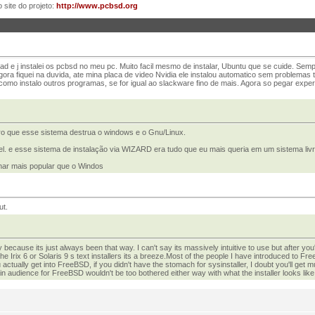
 site do projeto:
http://www.pcbsd.org
load e j instalei os pcbsd no meu pc. Muito facil mesmo de instalar, Ubuntu que se cuide. Se
ora fiquei na duvida, ate mina placa de video Nvidia ele instalou automatico sem problemas
 como instalo outros programas, se for igual ao slackware fino de mais. Agora so pegar expe
o que esse sistema destrua o windows e o Gnu/Linux.
. e esse sistema de instalação via WIZARD era tudo que eu mais queria em um sistema liv
nar mais popular que o Windos
ut.
 because its just always been that way. I can't say its massively intuitive to use but after you'v
he Irix 6 or Solaris 9 s text installers its a breeze.Most of the people I have introduced to
ou actually get into FreeBSD, if you didn't have the stomach for sysinstaller, I doubt you'll get
 audience for FreeBSD wouldn't be too bothered either way with what the installer looks like 