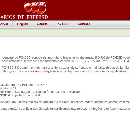
erver
Regras
Galeria
PC-BSD
Contato
A equipe do PC-BSD acabou de anunciar o lançamento da versão 8.0-RC do PC-BSD (codino
para download, o mesmo esta rodando a versão 8.0-RELEASE-P2 do FreeBSD e o KDE 4.
PC-BSD 8.0 contém um número grande de aperfeiçoamentos e melhorias desde da familia 7.x
alterações, veja o link
changelog
(em inglês). Algumas das alterações mais significativas 
instalação do PC-BSD ou FreeBSD
reto do DVD
permite a navegação e a instalação direta dos aplicativos
 NVIDIA na plataforma amd64
wnload em um dos mirrors do projeto e o mesmo em breve estará disponivel como um torrent
 esta versão e verificar se não existem problemas nas nossas traduções que fazem parte 