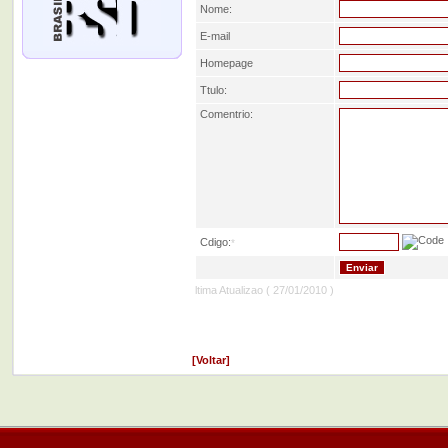
Nome:
E-mail
Homepage
Ttulo:
Comentrio:
Cdigo:
*
ltima Atualizao ( 27/01/2010 )
[Voltar]