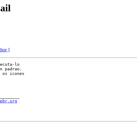
ail
thor ]
ecuta-lo

n padrao.

 os icones

________

spbr.org