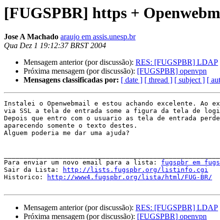
[FUGSPBR] https + Openwebm
Jose A Machado
araujo em assis.unesp.br
Qua Dez 1 19:12:37 BRST 2004
Mensagem anterior (por discussão):
RES: [FUGSPBR] LDAP
Próxima mensagem (por discussão):
[FUGSPBR] openvpn
Mensagens classificadas por:
[ date ]
[ thread ]
[ subject ]
[ au
Instalei o Openwebmail e estou achando excelente. Ao ex
via SSL a tela de entrada some a figura da tela de logi
Depois que entro com o usuario as tela de entrada perde
aparecendo somente o texto destes.

Alguem poderia me dar uma ajuda?

_______________________________________________________
Para enviar um novo email para a lista: 
fugspbr em fug
Sair da Lista: 
http://lists.fugspbr.org/listinfo.cgi
Historico: 
http://www4.fugspbr.org/lista/html/FUG-BR/
Mensagem anterior (por discussão):
RES: [FUGSPBR] LDAP
Próxima mensagem (por discussão):
[FUGSPBR] openvpn