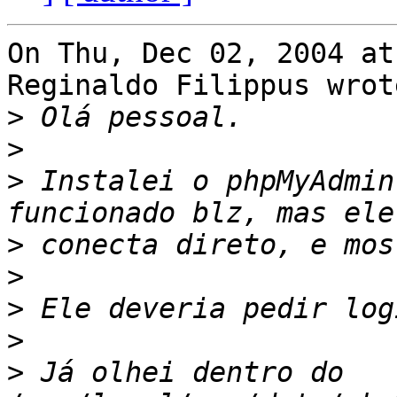
On Thu, Dec 02, 2004 at
Reginaldo Filippus wrote
>
>
>
 Instalei o phpMyAdmin
>
>
>
>
>
 Já olhei dentro do 