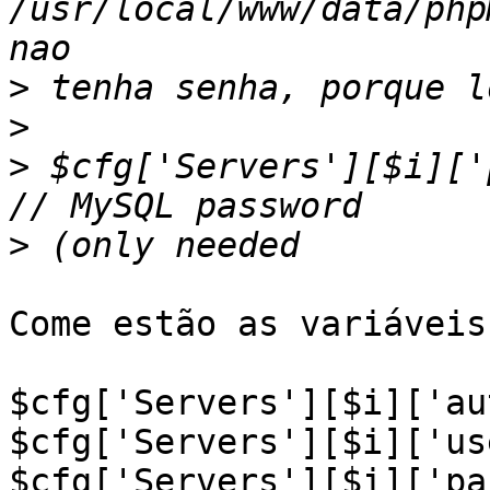
/usr/local/www/data/php
>
>
>
 $cfg['Servers'][$i]['passw
>
Come estão as variáveis:
$cfg['Servers'][$i]['au
$cfg['Servers'][$i]['us
$cfg['Servers'][$i]['pa