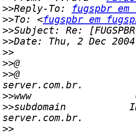
>>
Reply-To: 
fugspbr em 
>>
To: <
fugspbr em fugsp
>>
>>
>>
>>
>>
@                       
>>
>>
subdomain           IN 
>>