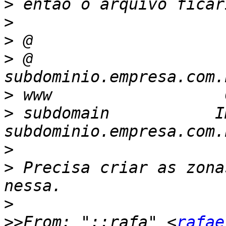
>
>
>
>
 @                       
>
>
 subdomain           IN 
>
>
 Precisa criar as zona
>
>>
From: "::rafa" <
rafae