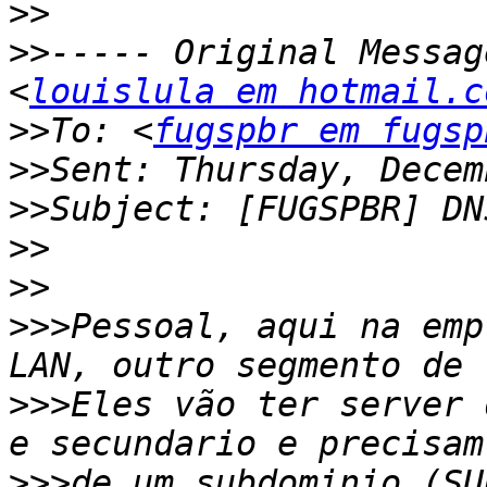
>>
>>
----- Original Messag
<
louislula em hotmail.c
>>
To: <
fugspbr em fugsp
>>
>>
>>
>>
>>>
Pessoal, aqui na emp
>>>
Eles vão ter server 
>>>
de um subdominio (SU