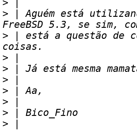
>
>
 | Aguém está utilizan
>
 | está a questão de c
>
>
>
>
>
>
>
 | 