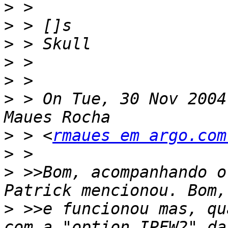
>
>
>
>
>
>
 > On Tue, 30 Nov 2004
>
 > <
rmaues em argo.com
>
>
 >>Bom, acompanhando o
>
 >>e funcionou mas, qu