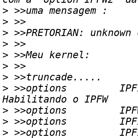
>
>
>
>
>
>
>
>
 >>options         IPF
>
>
>