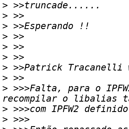
>
>
>
>
>
>
>
>
>
 >>>Falta, para o IPFW
>
>