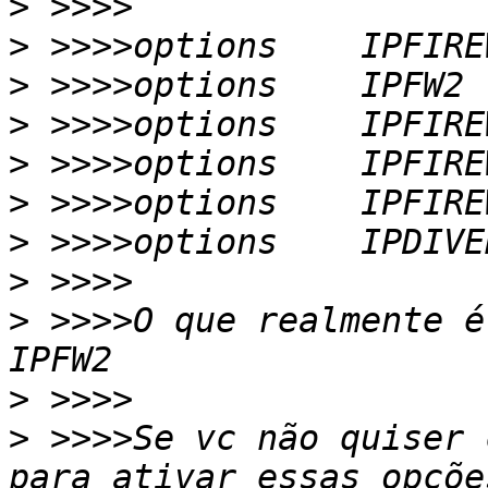
>
>
>
>
>
>
>
>
>
 >>>>O que realmente é
>
>
 >>>>Se vc não quiser 