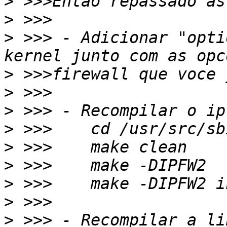
>
>
>
 >>> - Adicionar "opti
>
>
>
>
>
>
>
>
>