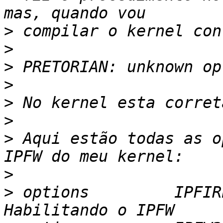
>
>
>
>
>
>
>
 Aqui estão todas as o
>
>
 options         IPFIR