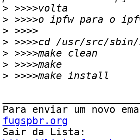
>
>
>
>
>
>
>
_______________________
Para enviar um novo ema
fugspbr.org

Sair da Lista: 