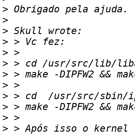
>
>
>
>
>
>
>
>
>
>
>
>