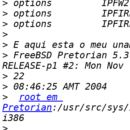
>
>
>
>
>
>
 FreeBSD Pretorian 5.3
>
>
>
root em 
Pretorian
:/usr/src/sys/i
>