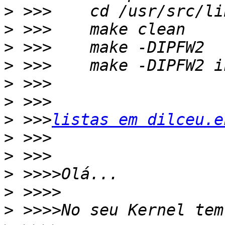
>
>
>
>
>
>
>
 >>>
listas em dilceu.e
>
>
>
>
>