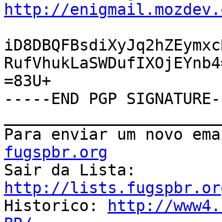
http://enigmail.mozdev.
iD8DBQFBsdiXyJq2hZEymxc
RufVhukLaSWDufIXOjEYnb4=
=83U+

-----END PGP SIGNATURE--
_______________________
Para enviar um novo ema
fugspbr.org

Sair da Lista: 
http://lists.fugspbr.or

Historico: 
http://www4.