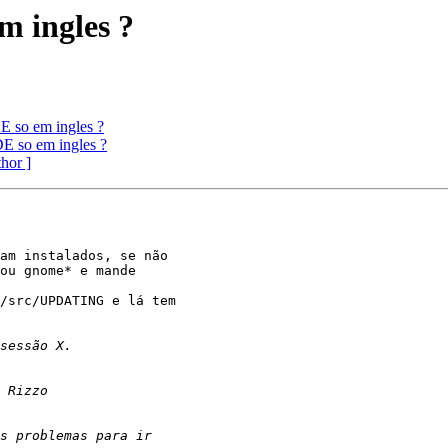
 ingles ?
so em ingles ?
so em ingles ?
thor ]
ou gnome* e mande
