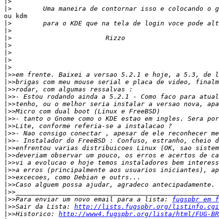
|>
|>
ou kdm

|>
|>
|>
|>
|>
|>
|>
|>>
|>>
|>>
|>>
|>>
|>>
|>>
|>>
|>>
|>>
|>>
|>>
|>>
|>>
|>>
|>>
|>>
|>>
Para enviar um novo email para a lista: 
fugspbr em f
|>>
Sair da Lista: 
http://lists.fugspbr.org/listinfo.cgi
|>>
Historico: 
http://www4.fugspbr.org/lista/html/FUG-BR