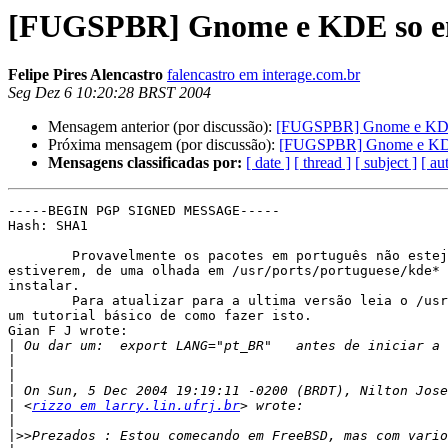
[FUGSPBR] Gnome e KDE so em
Felipe Pires Alencastro
falencastro em interage.com.br
Seg Dez 6 10:20:28 BRST 2004
Mensagem anterior (por discussão):
[FUGSPBR] Gnome e KDE 
Próxima mensagem (por discussão):
[FUGSPBR] Gnome e KDE 
Mensagens classificadas por:
[ date ]
[ thread ]
[ subject ]
[ au
-----BEGIN PGP SIGNED MESSAGE-----

Hash: SHA1

	Provavelmente os pacotes em português não estejam instalados, se não

estiverem, de uma olhada em /usr/ports/portuguese/kde* 
instalar.

	Para atualizar para a ultima versão leia o /usr/src/UPDATING e lá tem

um tutorial básico de como fazer isto.

Gian F J wrote:

|
|
|
|
|
 <
rizzo em larry.lin.ufrj.br
|
|>>