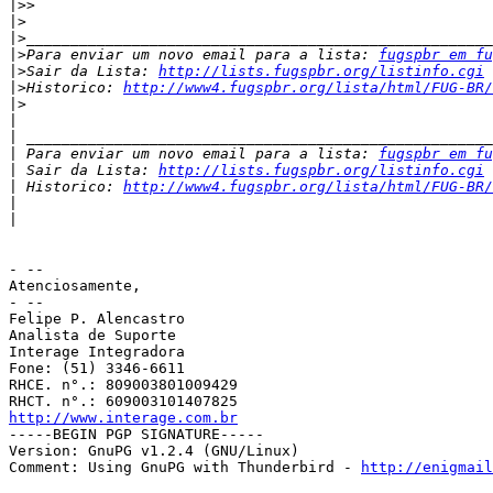
|>>
|>
|>
|>
Para enviar um novo email para a lista: 
fugspbr em fu
|>
Sair da Lista: 
http://lists.fugspbr.org/listinfo.cgi
|>
Historico: 
http://www4.fugspbr.org/lista/html/FUG-BR/
|>
|
|
|
 Para enviar um novo email para a lista: 
fugspbr em fu
|
 Sair da Lista: 
http://lists.fugspbr.org/listinfo.cgi
|
 Historico: 
http://www4.fugspbr.org/lista/html/FUG-BR/
|
|
- --

Atenciosamente,

- --

Felipe P. Alencastro

Analista de Suporte

Interage Integradora

Fone: (51) 3346-6611

RHCE. n°.: 809003801009429

http://www.interage.com.br

-----BEGIN PGP SIGNATURE-----

Version: GnuPG v1.2.4 (GNU/Linux)

Comment: Using GnuPG with Thunderbird - 
http://enigmai