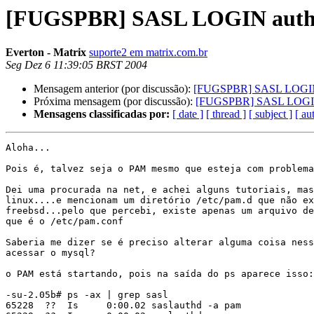
[FUGSPBR] SASL LOGIN authen
Everton - Matrix
suporte2 em matrix.com.br
Seg Dez 6 11:39:05 BRST 2004
Mensagem anterior (por discussão):
[FUGSPBR] SASL LOGIN au
Próxima mensagem (por discussão):
[FUGSPBR] SASL LOGIN a
Mensagens classificadas por:
[ date ]
[ thread ]
[ subject ]
[ au
Aloha...

Pois é, talvez seja o PAM mesmo que esteja com problema
Dei uma procurada na net, e achei alguns tutoriais, mas
linux....e mencionam um diretório /etc/pam.d que não ex
freebsd...pelo que percebi, existe apenas um arquivo de
que é o /etc/pam.conf

Saberia me dizer se é preciso alterar alguma coisa ness
acessar o mysql?

o PAM está startando, pois na saída do ps aparece isso:

-su-2.05b# ps -ax | grep sasl

65228  ??  Is     0:00.02 saslauthd -a pam
