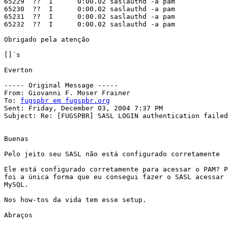
65229  ??  I      0:00.02 saslauthd -a pam

65230  ??  I      0:00.02 saslauthd -a pam

65231  ??  I      0:00.02 saslauthd -a pam

65232  ??  I      0:00.02 saslauthd -a pam

Obrigado pela atenção

[]´s

Everton

----- Original Message ----- 

From: Giovanni F. Moser Frainer

To: 
fugspbr em fugspbr.org
Sent: Friday, December 03, 2004 7:37 PM

Subject: Re: [FUGSPBR] SASL LOGIN authentication failed

Buenas

Pelo jeito seu SASL não está configurado corretamente

Ele está configurado corretamente para acessar o PAM? P
foi a única forma que eu consegui fazer o SASL acessar 
MySQL.

Nos how-tos da vida tem esse setup.

Abraços
