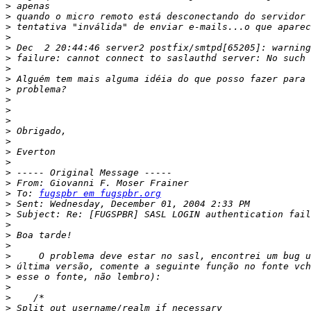
>
>
>
>
>
>
>
>
>
>
>
>
>
>
>
>
>
>
>
 To: 
fugspbr em fugspbr.org
>
>
>
>
>
>
>
>
>
>
>