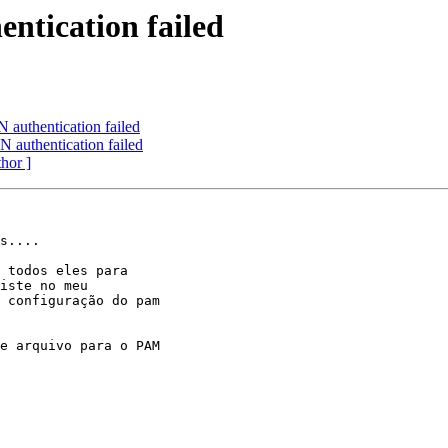
tication failed
thentication failed
uthentication failed
thor ]
s....

 todos eles para 

iste no meu 

 configuração do pam 

e arquivo para o PAM 
