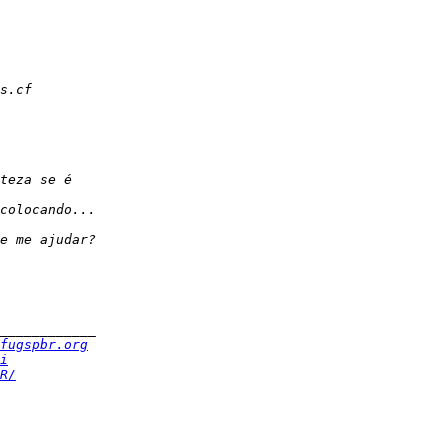
fugspbr.org
i
R/