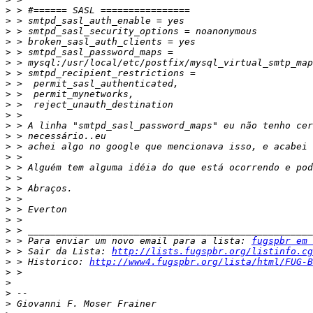
>
>
>
>
>
>
>
>
>
>
>
>
>
>
>
>
>
>
>
>
>
>
>
 > Para enviar um novo email para a lista: 
fugspbr em 
>
 > Sair da Lista: 
http://lists.fugspbr.org/listinfo.cg
>
 > Historico: 
http://www4.fugspbr.org/lista/html/FUG-B
>
>
>
>