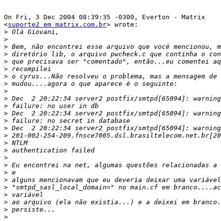
On Fri, 3 Dec 2004 08:39:35 -0300, Everton - Matrix

<
suporte2 em matrix.com.br
> wrote:

>
>
>
>
>
>
>
>
>
>
>
>
>
>
>
>
>
>
>
>
>
>
>
>
>
>