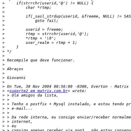
>
>
>
>
>
>
>
>
>
>
>
>
>
>
>
>
>
>
>
>
>
 <
suporte2 em matrix.com.br
>
>
>
>
>
>
>
>
>