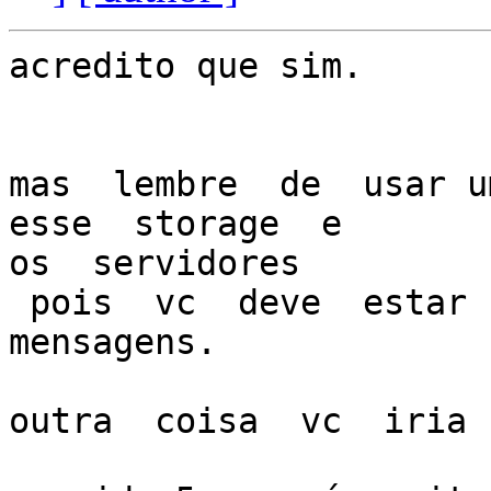
acredito que sim.

mas  lembre  de  usar um
esse  storage  e

os  servidores

 pois  vc  deve  estar com um alto  trafego de  
mensagens.

outra  coisa  vc  iria 