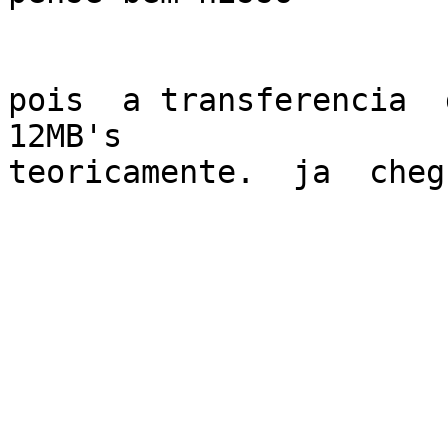
pois  a transferencia  d
12MB's 

teoricamente.  ja  cheg