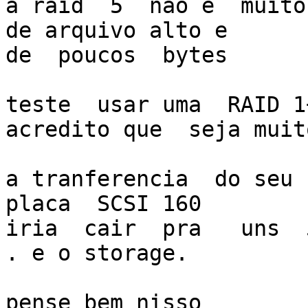
a raid  5  nao é  muito
de arquivo alto e 

de  poucos  bytes

teste  usar uma  RAID 1
acredito que  seja muit
a tranferencia  do seu s
placa  SCSI 160 

iria  cair  pra   uns  
. e o storage.

pense bem nisso
