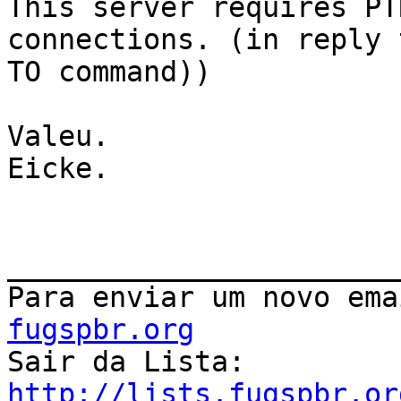
This server requires PT
connections. (in reply 
TO command))

Valeu.

Eicke. 

_______________________
Para enviar um novo ema
fugspbr.org

Sair da Lista: 
http://lists.fugspbr.or