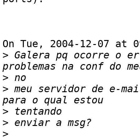
On Tue, 2004-12-07 at 0
>
 Galera pq ocorre o er
>
>
 meu servidor de e-mai
>
>
>