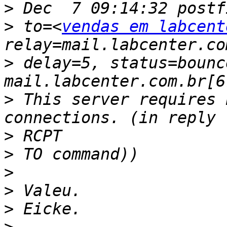
>
>
 to=<
vendas em labcent
>
 delay=5, status=bounc
>
 This server requires 
>
>
>
>
>