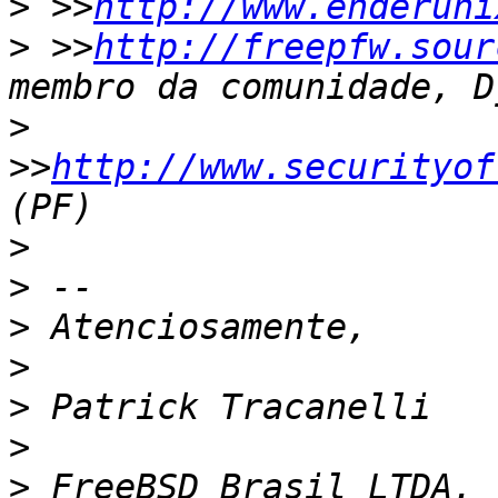
>
 >>
http://www.enderuni
>
 >>
http://freepfw.sour
>
>>
http://www.securityof
>
>
>
>
>
>
>