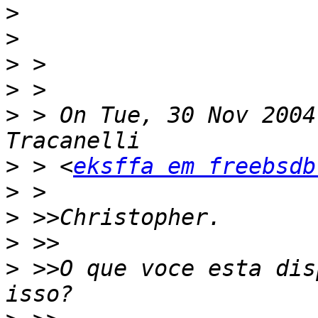
>
>
>
>
>
 > On Tue, 30 Nov 2004
>
 > <
eksffa em freebsdb
>
>
>
>
 >>O que voce esta dis