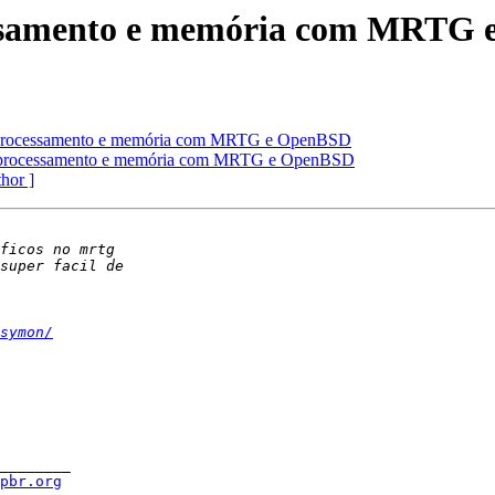
ssamento e memória com MRTG
processamento e memória com MRTG e OpenBSD
processamento e memória com MRTG e OpenBSD
thor ]
symon/
________

spbr.org