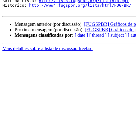
Sair da Lista: 
http://lists.fugspbr.org/listinfo.cgi
Historico: 
http://www4.fugspbr.org/lista/html/FUG-BR/
Mensagem anterior (por discussão):
[FUGSPBR] Gráficos de 
Próxima mensagem (por discussão):
[FUGSPBR] Gráficos de 
Mensagens classificadas por:
[ date ]
[ thread ]
[ subject ]
[ au
Mais detalhes sobre a lista de discussão freebsd