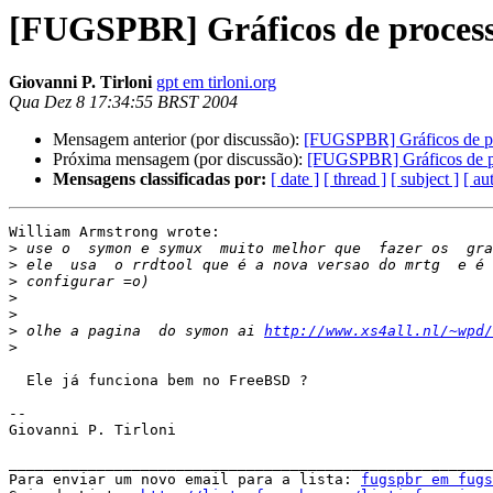
[FUGSPBR] Gráficos de proce
Giovanni P. Tirloni
gpt em tirloni.org
Qua Dez 8 17:34:55 BRST 2004
Mensagem anterior (por discussão):
[FUGSPBR] Gráficos de 
Próxima mensagem (por discussão):
[FUGSPBR] Gráficos de 
Mensagens classificadas por:
[ date ]
[ thread ]
[ subject ]
[ au
William Armstrong wrote:

>
>
>
>
>
>
 olhe a pagina  do symon ai 
http://www.xs4all.nl/~wpd/
>
  Ele já funciona bem no FreeBSD ?

-- 

Giovanni P. Tirloni

_______________________________________________________
Para enviar um novo email para a lista: 
fugspbr em fug