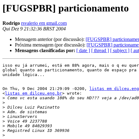
[FUGSPBR] particionamento
Rodrigo
rsvalerio em gmail.com
Qui Dez 9 21:32:36 BRST 2004
Mensagem anterior (por discussão):
[FUGSPBR] particioname
Próxima mensagem (por discussão):
[FUGSPBR] particioname
Mensagens classificadas por:
[ date ]
[ thread ]
[ subject ]
[ au
isso eu já arrumei, está em 88% agora, mais o q eu quer
global quanto ao particionamento, quanto de espaço pra 
unidade lógica...

On Thu, 9 Dec 2004 21:29:09 -0200, 
listas em dilceu.eng
<
listas em dilceu.eng.br
> wrote:

>
>
>
>
>
>
>
>
>