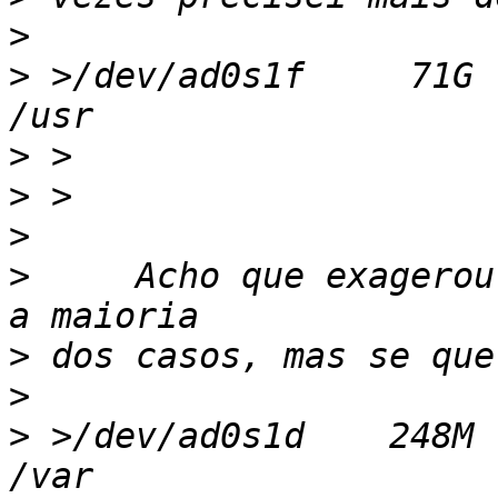
>
>
 >/dev/ad0s1f     71G   
>
>
>
>
     Acho que exagerou
>
>
>
 >/dev/ad0s1d    248M   