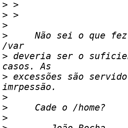
>
>
>
>
     Não sei o que fez
>
 deveria ser o suficie
>
 excessões são servido
>
>
>