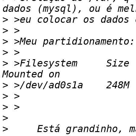
>
>
>
>
>
 >Filesystem     Size  
>
>
>
>
>
     Está grandinho, m