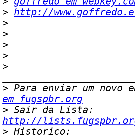
>
goffredo em webkey.co
>
http://www.goffredo.e
>
>
>
>
>
>
 Para enviar um novo e
em fugspbr.org
>
 Sair da Lista: 
http://lists.fugspbr.or
>
 Historico: 