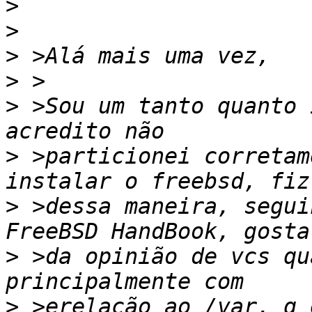
>
>
>
>
>
 >Sou um tanto quanto 
>
 >particionei corretam
>
 >dessa maneira, segui
>
 >da opinião de vcs qu
>
 >erelação ao /var, q 