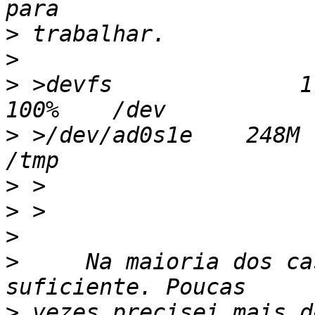
>
>
>
 >devfs              1.
>
 >/dev/ad0s1e    248M   
>
>
>
>
     Na maioria dos ca
>