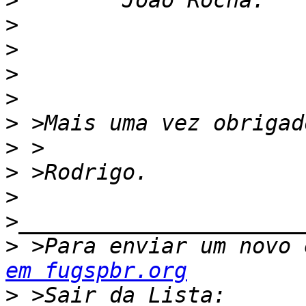
>
>
>
>
>
>
>
>
>
>
 >Para enviar um novo 
em fugspbr.org
>
 >Sair da Lista: 