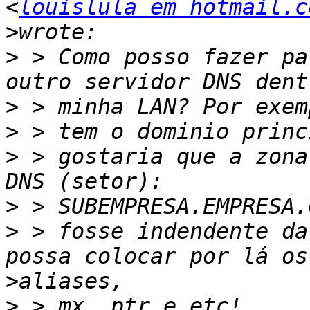
<
louislula em hotmail.c
>
>
 > Como posso fazer pa
>
>
>
 > gostaria que a zona
>
>
 > fosse indendente da
>
>