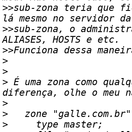
>>
sub-zona teria que fi
>>
sub-zona, o administr
>>
>
>
>
 É uma zona como qualq
>
>
>