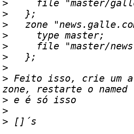
>
>
>
>
>
>
>
>
 Feito isso, crie um a
>
>
>