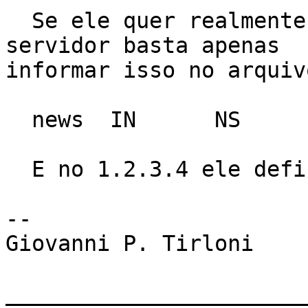
  Se ele quer realmente delegar isso para outro 
servidor basta apenas 

informar isso no arquiv
  news	IN	NS	1.2.3.4

  E no 1.2.3.4 ele define esse domínio.

-- 

Giovanni P. Tirloni

_______________________