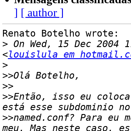
]
[ author ]
Renato Botelho wrote:

>
 On Wed, 15 Dec 2004 1
<
louislula em hotmail.c
>
>>
>>
>>
Então, isso eu coloca
>>
named.conf? Para eu m