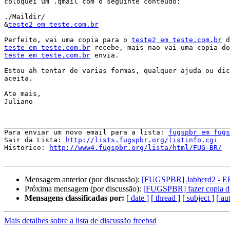
coloquei um .qmail com o seguinte conteudo:

./Maildir/

&
teste2 em teste.com.br
Perfeito, vai uma copia para o 
teste2 em teste.com.br
teste em teste.com.br
teste em teste.com.br
 envia.

Estou ah tentar de varias formas, qualquer ajuda ou dic
aceita.

Ate mais,

Juliano

_______________________________________________________
Para enviar um novo email para a lista: 
fugspbr em fug
Sair da Lista: 
http://lists.fugspbr.org/listinfo.cgi
Historico: 
http://www4.fugspbr.org/lista/html/FUG-BR/
Mensagem anterior (por discussão):
[FUGSPBR] Jabberd2 - ERR
Próxima mensagem (por discussão):
[FUGSPBR] fazer copia de
Mensagens classificadas por:
[ date ]
[ thread ]
[ subject ]
[ au
Mais detalhes sobre a lista de discussão freebsd