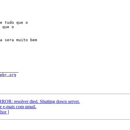
a sera muito bem

________

spbr.org
OR: resolver died. Shutting down server.
 e-mais com qmail.
thor ]