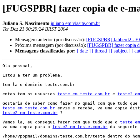
[FUGSPBR] fazer copia de e-ma
Juliano S. Nascimento
juliano em viasite.com.br
Ter Dez 21 00:29:24 BRST 2004
Mensagem anterior (por discussão):
[FUGSPBR] Jabberd2 - ERR
Próxima mensagem (por discussão):
[FUGSPBR] fazer copia de
Mensagens classificadas por:
[ date ]
[ thread ]
[ subject ]
[ au
Ola pessoal,

Estou a ter um problema,

tem la o dominio teste.com.br

entao tem os usuarios 
teste em teste.com.br
 e 
teste2 em
teste em teste.com.br
teste2 em teste.com.br
 ?

Vamos la, eu consegui fazer com que tudo que o 
teste em
va uma copia para o 
teste2 em teste.com.br
 da seguinte 
/home/vpopmail/domains/teste.com.br/teste dentro do hom