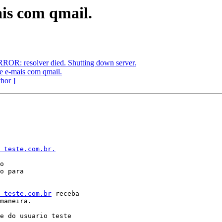
is com qmail.
OR: resolver died. Shutting down server.
 e-mais com qmail.
thor ]
 teste.com.br.
 teste.com.br
 receba

maneira.

e do usuario teste
