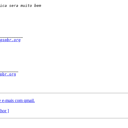
gspbr.org
________

spbr.org
 e-mais com qmail.
thor ]