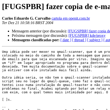
[FUGSPBR] fazer copia de e-ma
Carlos Eduardo G. Carvalho
cartola em openit.com.br
Ter Dez 21 10:58:16 BRST 2004
Mensagem anterior (por discussão):
[FUGSPBR] fazer copia de
Próxima mensagem (por discussão):
[FUGSPBR] kde/proxy
Mensagens classificadas por:
[ date ]
[ thread ]
[ subject ]
[ au
Uma idéia pode ser mexer no qmail-scanner, que é um pro
colocado no meio do caminho de toda a mensagem que pass
de emails para que seja escaneada por vírus. Imagino qu
um "if" em lugar apropriado no programa para dentro del
desejada. Tem muita documentação sobre o qmail-scanner 
já estiver com ele instalado mais fácil ainda.

Outra idéia seria, se não tem o qmail-scanner instalado
script seu no lugar do qmail-queue, como faz o qmail-sc
tentei isso numa instalação do qmail-toaster e não cons
problemas no final. Acabei optando por botar um relay n
com exim, com o qual temos mais intimidade por aqui. O 
[ ]s.

-- 
