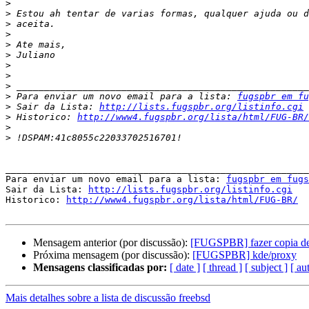
>
>
>
>
>
>
>
>
>
>
 Para enviar um novo email para a lista: 
fugspbr em fu
>
 Sair da Lista: 
http://lists.fugspbr.org/listinfo.cgi
>
 Historico: 
http://www4.fugspbr.org/lista/html/FUG-BR/
>
>
_______________________________________________________
Para enviar um novo email para a lista: 
fugspbr em fug
Sair da Lista: 
http://lists.fugspbr.org/listinfo.cgi
Historico: 
http://www4.fugspbr.org/lista/html/FUG-BR/
Mensagem anterior (por discussão):
[FUGSPBR] fazer copia de
Próxima mensagem (por discussão):
[FUGSPBR] kde/proxy
Mensagens classificadas por:
[ date ]
[ thread ]
[ subject ]
[ au
Mais detalhes sobre a lista de discussão freebsd