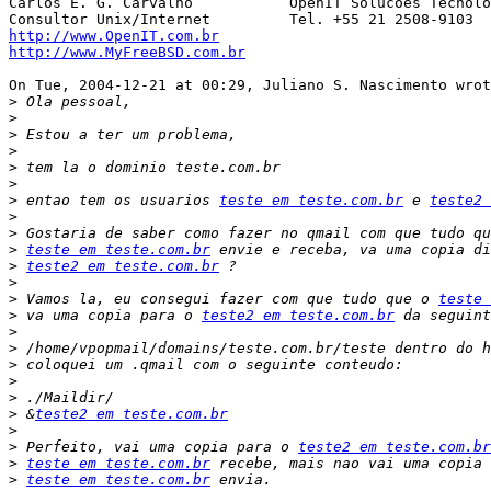
Carlos E. G. Carvalho           OpenIT Solucoes Tecnolo
http://www.OpenIT.com.br
http://www.MyFreeBSD.com.br
On Tue, 2004-12-21 at 00:29, Juliano S. Nascimento wrot
>
>
>
>
>
>
>
 entao tem os usuarios 
teste em teste.com.br
 e 
teste2 
>
>
>
teste em teste.com.br
>
teste2 em teste.com.br
>
>
 Vamos la, eu consegui fazer com que tudo que o 
teste 
>
 va uma copia para o 
teste2 em teste.com.br
>
>
>
>
>
>
 &
teste2 em teste.com.br
>
>
 Perfeito, vai uma copia para o 
teste2 em teste.com.br
>
teste em teste.com.br
>
teste em teste.com.br