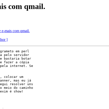
is com qmail.
 e-mais com qmail.
thor ]
grameto em perl

a pelo servidor

e bastaria botar

e fazer a cópia

pela internet. Se

, colocar um

anner, mas eu já

egui resolver uns

o meio do caminho

exim é show!
