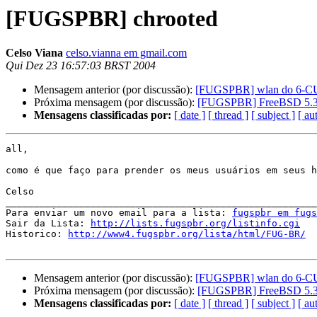
[FUGSPBR] chrooted
Celso Viana
celso.vianna em gmail.com
Qui Dez 23 16:57:03 BRST 2004
Mensagem anterior (por discussão):
[FUGSPBR] wlan do 6-C
Próxima mensagem (por discussão):
[FUGSPBR] FreeBSD 5.3 n
Mensagens classificadas por:
[ date ]
[ thread ]
[ subject ]
[ au
all,

como é que faço para prender os meus usuários em seus h
Celso

_______________________________________________________
Para enviar um novo email para a lista: 
fugspbr em fug
Sair da Lista: 
http://lists.fugspbr.org/listinfo.cgi
Historico: 
http://www4.fugspbr.org/lista/html/FUG-BR/
Mensagem anterior (por discussão):
[FUGSPBR] wlan do 6-C
Próxima mensagem (por discussão):
[FUGSPBR] FreeBSD 5.3 n
Mensagens classificadas por:
[ date ]
[ thread ]
[ subject ]
[ au