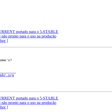
URRENT portado para o 5-STABLE
ão pronto para o uso na produção
thor ]
ome's?

________

spbr.org
URRENT portado para o 5-STABLE
ão pronto para o uso na produção
thor ]