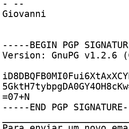
- --

Giovanni

-----BEGIN PGP SIGNATUR
Version: GnuPG v1.2.6 (
iD8DBQFB0MI0Fui6XtAxXCY
5GktH7tybpgDA0GY4OH8cKw=
=07+N

-----END PGP SIGNATURE--
_______________________
Para enviar um novo ema