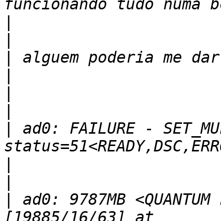
|
|
|
|
|
|
|
 ad0: FAILURE - SET_MUL
|
|
|
 ad0: 9787MB <QUANTUM 