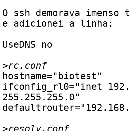
O ssh demorava imenso t
e adicionei a linha:

UseDNS no

>
hostname="biotest"

ifconfig_rl0="inet 192.
255.255.255.0"

defaultrouter="192.168.1
>