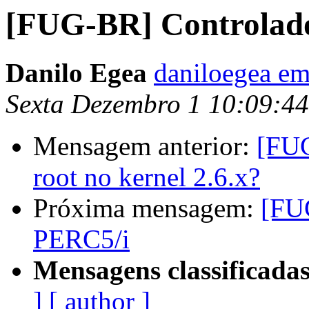
[FUG-BR] Controlad
Danilo Egea
daniloegea e
Sexta Dezembro 1 10:09:4
Mensagem anterior:
[FU
root no kernel 2.6.x?
Próxima mensagem:
[FU
PERC5/i
Mensagens classificadas
]
[ author ]