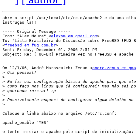
abre o script /usr/local/etc/rc.d/apache2 e da uma olha
instrução lá!!

----- Original Message ----- 

From: "Alex Moura" <
alexsm em gmail.com
>

To: "Lista Brasileira de Discussão sobre FreeBSD (FUG-B
<
freebsd em fug.com.br
>

Sent: Friday, December 01, 2006 2:51 PM

Subject: Re: [FUG-BR] Primeira vez no FreeBSD e apache 
On 12/1/06, André Marascalchi Zenun <
andre.zenun em gma
>
>
>
>
>
>
>
>
Coloque a linha abaixo no arquivo /etc/rc.conf:

apache_enable="YES"

e tente iniciar o apache pelo script de inicialização:
