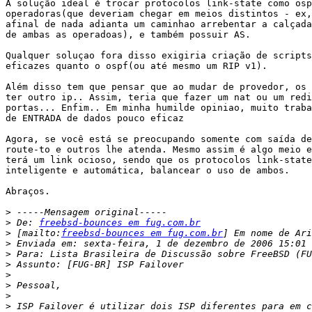
A solução ideal é trocar protocolos link-state como osp
operadoras(que deveriam chegar em meios distintos - ex,
afinal de nada adianta um caminhao arrebentar a calçada
de ambas as operadoas), e também possuir AS.

Qualquer soluçao fora disso exigiria criação de scripts
eficazes quanto o ospf(ou até mesmo um RIP v1).

Além disso tem que pensar que ao mudar de provedor, os 
ter outro ip.. Assim, teria que fazer um nat ou um redi
portas... Enfim.. Em minha humilde opiniao, muito traba
de ENTRADA de dados pouco eficaz

Agora, se você está se preocupando somente com saída de
route-to e outros lhe atenda. Mesmo assim é algo meio e
terá um link ocioso, sendo que os protocolos link-state
inteligente e automática, balancear o uso de ambos.

Abraços. 

>
>
 De: 
freebsd-bounces em fug.com.br
>
 [mailto:
freebsd-bounces em fug.com.br
>
>
>
>
>
>
>