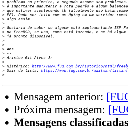
>
>
>
>
>
>
>
>
>
>
>
>
>
>
>
>
 Histórico: 
http://www.fug.com.br/historico/html/freeb
>
 Sair da lista: 
https://www.fug.com.br/mailman/listinf
>
Mensagem anterior:
[FUG
Próxima mensagem:
[FU
Mensagens classificadas