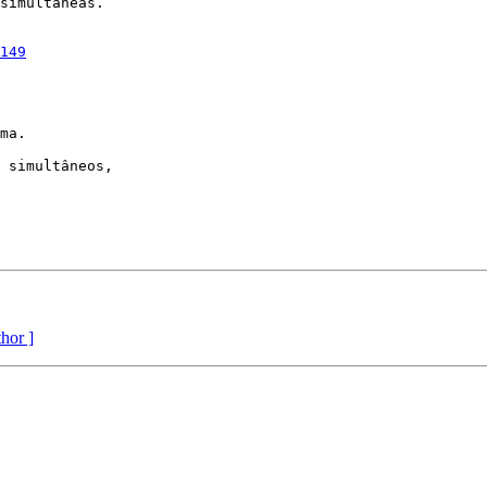
simultâneas.

149
ma.

 simultâneos,

thor ]