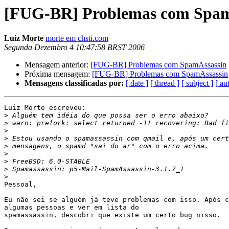
[FUG-BR] Problemas com Spam
Luiz Morte
morte em chsti.com
Segunda Dezembro 4 10:47:58 BRST 2006
Mensagem anterior:
[FUG-BR] Problemas com SpamAssassin
Próxima mensagem:
[FUG-BR] Problemas com SpamAssassin
Mensagens classificadas por:
[ date ]
[ thread ]
[ subject ]
[ au
Luiz Morte escreveu:

>
>
>
>
>
>
>
>
>
Pessoal,

Eu não sei se alguém já teve problemas com isso. Após c
algumas pessoas e ver em lista do

spamassassin, descobri que existe um certo bug nisso.
