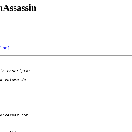
Assassin
thor ]
onversar com
