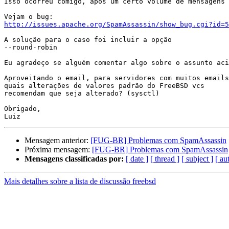
Isso ocorreu comigo, após um certo volume de mensagens 
http://issues.apache.org/SpamAssassin/show_bug.cgi?id=5
A solução para o caso foi incluir a opção

--round-robin

Eu agradeço se alguém comentar algo sobre o assunto aci
Aproveitando o email, para servidores com muitos emails
quais alterações de valores padrão do FreeBSD vcs

recomendam que seja alterado? (sysctl)

Obrigado,

Mensagem anterior:
[FUG-BR] Problemas com SpamAssassin
Próxima mensagem:
[FUG-BR] Problemas com SpamAssassin
Mensagens classificadas por:
[ date ]
[ thread ]
[ subject ]
[ au
Mais detalhes sobre a lista de discussão freebsd