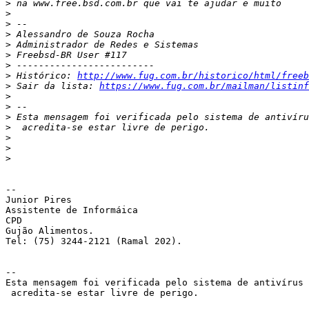
>
>
>
>
>
>
>
>
 Histórico: 
http://www.fug.com.br/historico/html/freeb
>
 Sair da lista: 
https://www.fug.com.br/mailman/listinf
>
>
>
>
>
>
>
-- 

Junior Pires

Assistente de Informáica

CPD

Gujão Alimentos.

Tel: (75) 3244-2121 (Ramal 202).

-- 

Esta mensagem foi verificada pelo sistema de antivírus 
 acredita-se estar livre de perigo.
