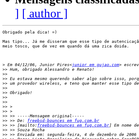
]
[ author ]
Obrigado pela dica! =)

Mas tipo... Já me disseram que esse tipo de autencicaçã
meio tosco, que de vez em quando dá uma zica doida.

>
 Em 04/12/06, Junior Pires<
junior em gujao.com
>>
>>
>>
>>
>>
>>
>>
>>
>>
>>
>>
>>
 >> De: 
freebsd-bounces em fug.com.br
>>
 >> [mailto:
freebsd-bounces em fug.com.br
>>
>>