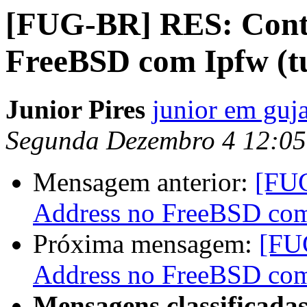
[FUG-BR] RES: Contr
FreeBSD com Ipfw (tu
Junior Pires
junior em guj
Segunda Dezembro 4 12:0
Mensagem anterior:
[FUG
Address no FreeBSD com 
Próxima mensagem:
[FU
Address no FreeBSD com 
Mensagens classificadas