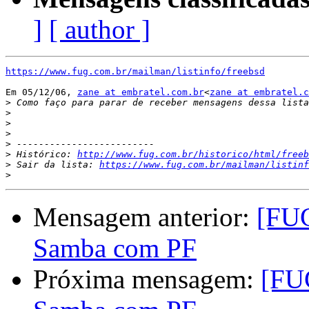
]
[ author ]
https://www.fug.com.br/mailman/listinfo/freebsd
Em 05/12/06, 
zane at embratel.com.br
<
zane at embratel.c
>
>
>
>
>
>
 Histórico: 
http://www.fug.com.br/historico/html/freeb
>
 Sair da lista: 
https://www.fug.com.br/mailman/listinf
>
Mensagem anterior:
[FUG
Samba com PF
Próxima mensagem:
[FUG