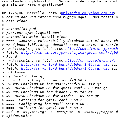
compilando o djbdns-1.05...Só depois de compilar e inst
que ele vai para o qmail-conf.

On 12/5/06, Marcello Costa <
unixmafia em yahoo.com.br
> 
>
>
>
>
>
>
>
>
>
 => Attempting to fetch from 
http://www.din.or.jp/~ush
>
 fetch: 
http://www.din.or.jp/~ushijima/qmail-conf/djbd
>
>
 => Attempting to fetch from 
http://cr.yp.to/djbdns/.
>
 fetch: 
http://cr.yp.to/djbdns/djbdns-1.05.tar.gz:
>
 fetch: 
http://cr.yp.to/djbdns/djbdns-1.05.tar.gz:
>
>
>
>
>
>
>
>
>
>
>
>