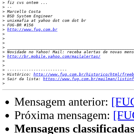
>
>
>
>
>
>
>
http://www.fug.com.br
>
>
>
>
>
>
http://br.mobile.yahoo.com/mailalertas/
>
>
>
>
 Histórico: 
http://www.fug.com.br/historico/html/freeb
>
 Sair da lista: 
https://www.fug.com.br/mailman/listinf
>
Mensagem anterior:
[FUG
Próxima mensagem:
[FU
Mensagens classificadas