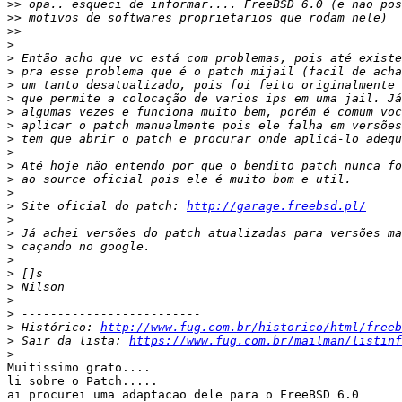
>>
>>
>>
>
>
>
>
>
>
>
>
>
>
>
>
>
 Site oficial do patch: 
http://garage.freebsd.pl/
>
>
>
>
>
>
>
>
>
 Histórico: 
http://www.fug.com.br/historico/html/freeb
>
 Sair da lista: 
https://www.fug.com.br/mailman/listinf
>
Muitissimo grato....

li sobre o Patch.....

ai procurei uma adaptacao dele para o FreeBSD 6.0
