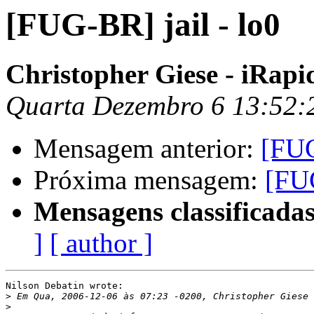
[FUG-BR] jail - lo0
Christopher Giese - iRapi
Quarta Dezembro 6 13:52:
Mensagem anterior:
[FUG
Próxima mensagem:
[FUG
Mensagens classificadas
]
[ author ]
Nilson Debatin wrote:

>
>