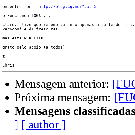
encontrei em : 
http://blog.cg.nu/?cat=5
e Funcionou 100%.....

claro.. tive que recompilar nao apenas a parte do jail.
kernconf e d+ frescuras.....

mas esta PERFEITO

grato pelo apoio (a todos)

t+

Mensagem anterior:
[FUG
Próxima mensagem:
[FUG
Mensagens classificadas
]
[ author ]