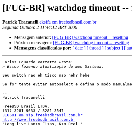
[FUG-BR] watchdog timeout -- r
Patrick Tracanelli
eksffa em freebsdbrasil.com.br
Segunda Outubro 2 11:44:12 BRT 2006
Mensagem anterior:
[FUG-BR] watchdog timeout -- resetting
Próxima mensagem:
[FUG-BR] watchdog timeout -- resetting
Mensagens classificadas por:
[ date ]
[ thread ]
[ subject ]
[ au
Carlos Eduardo Vazzatta wrote:

>
Seu switch nao eh Cisco nao neh? hehe

Se for tente evitar autoselect e defina o modo manualme
-- 

Patrick Tracanelli

FreeBSD Brasil LTDA.

316601 em sip.freebsdbrasil.com.br
http://www.freebsdbrasil.com.br

"Long live Hanin Elias, Kim Deal!"
