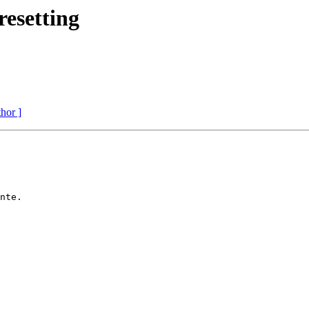
esetting
thor ]
nte.
