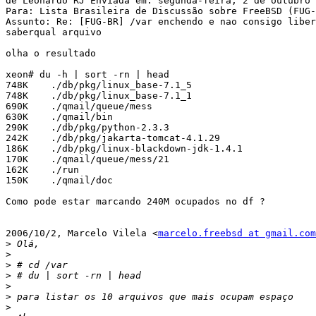
de Leonardo RJ Enviada em: segunda-feira, 2 de outubro 
Para: Lista Brasileira de Discussão sobre FreeBSD (FUG-
Assunto: Re: [FUG-BR] /var enchendo e nao consigo liber
saberqual arquivo

olha o resultado

xeon# du -h | sort -rn | head

748K    ./db/pkg/linux_base-7.1_5

748K    ./db/pkg/linux_base-7.1_1

690K    ./qmail/queue/mess

630K    ./qmail/bin

290K    ./db/pkg/python-2.3.3

242K    ./db/pkg/jakarta-tomcat-4.1.29

186K    ./db/pkg/linux-blackdown-jdk-1.4.1

170K    ./qmail/queue/mess/21

162K    ./run

150K    ./qmail/doc

Como pode estar marcando 240M ocupados no df ?

2006/10/2, Marcelo Vilela <
marcelo.freebsd at gmail.com
>
>
>
>
>
>
>