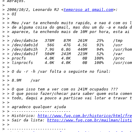
>
>
>
 2006/10/2, Leonardo RJ <
temproso at gmail.com
>
>
>
>
>
>
>
>
>
>
>
>
>
>
>
>
>
>
>
>
>
>
>
>
 > Histórico: 
http://www.fug.com.br/historico/html/fre
>
 > Sair da lista: 
https://www.fug.com.br/mailman/listi
>
>