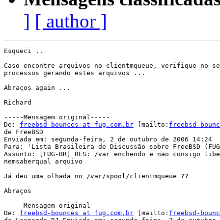
]
[ author ]
Esqueci ..

Caso encontre arquivos no clientmqueue, verifique no se
processos gerando estes arquivos ...

Abraços again ...

Richard 

-----Mensagem original-----

De: 
freebsd-bounces at fug.com.br
 [mailto:
freebsd-bounc
de FreeBSD

Enviada em: segunda-feira, 2 de outubro de 2006 14:24

Para: 'Lista Brasileira de Discussão sobre FreeBSD (FUG
Assunto: [FUG-BR] RES: /var enchendo e nao consigo libe
nemsaberqual arquivo

Já deu uma olhada no /var/spool/clientmqueue ??

Abraços 

-----Mensagem original-----

De: 
freebsd-bounces at fug.com.br
 [mailto:
freebsd-bounc