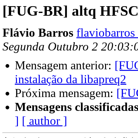
[FUG-BR] altq HFS
Flávio Barros
flaviobarro
Segunda Outubro 2 20:03:
Mensagem anterior:
[FUG
instalação da libapreq2
Próxima mensagem:
[FU
Mensagens classificadas
]
[ author ]