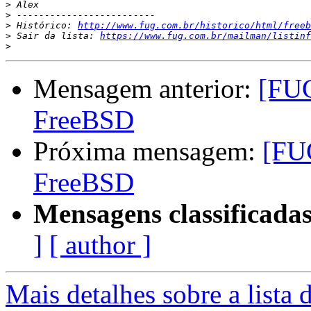
>
>
>
 Histórico: 
http://www.fug.com.br/historico/html/freeb
>
 Sair da lista: 
https://www.fug.com.br/mailman/listinf
>
Mensagem anterior:
[FUG
FreeBSD
Próxima mensagem:
[FU
FreeBSD
Mensagens classificadas
]
[ author ]
Mais detalhes sobre a lista 