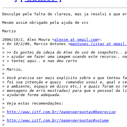
Desculpe pela falta de clareza, mas ja resolvi o que er
Mesmo assim obrigado pela ajuda de vcs

Marcio

2006/10/2, Alex Moura <
alexsm at gmail.com
>:

>
 On 10/2/06, Marcio Antunes <
mantunes.listas at gmail.
>
>
>
>
>
>
>
>
>
>
>
>
>
>
>
>
http://www.istf.com.br/?page=perguntas#beprecise
>
>
http://www.istf.com.br/?page=perguntas#volume
>