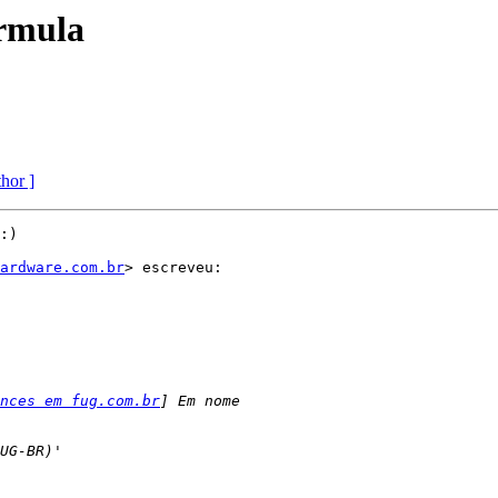
rmula
thor ]
:)

ardware.com.br
> escreveu:

nces em fug.com.br