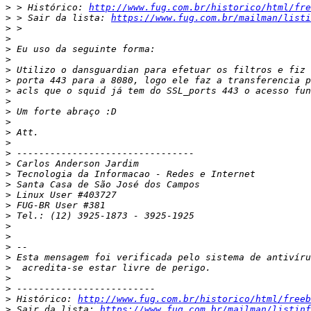
>
 > Histórico: 
http://www.fug.com.br/historico/html/fre
>
 > Sair da lista: 
https://www.fug.com.br/mailman/listi
>
>
>
>
>
>
>
>
>
>
>
>
>
>
>
>
>
>
>
>
>
>
>
>
>
>
>
 Histórico: 
http://www.fug.com.br/historico/html/freeb
>
 Sair da lista: 
https://www.fug.com.br/mailman/listinf