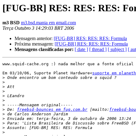
[FUG-BR] RES: RES: RES: Fo
m3 BSD
m3.bsd.mania em gmail.com
Terça Outubro 3 14:29:03 BRT 2006
Mensagem anterior:
[FUG-BR] RES: RES: RES: Formula
Próxima mensagem:
[FUG-BR] RES: RES: RES: Formula
Mensagens classificadas por:
[ date ]
[ thread ]
[ subject ]
[ au
www.squid-cache.org :) nada melhor que a fonte oficial 
Em 03/10/06, Suporte Planet Hardware<
suporte em planeth
>
>
>
>
>
>
>
>
 De: 
freebsd-bounces em fug.com.br
 [mailto:
freebsd-bou
>
>
>
>
>