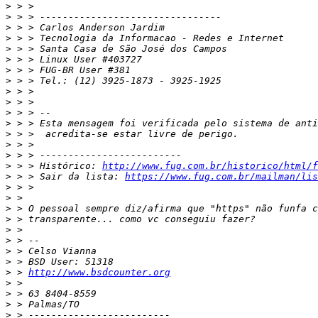
>
>
>
>
>
>
>
>
>
>
>
>
>
>
>
>
 > > Histórico: 
http://www.fug.com.br/historico/html/f
>
 > > Sair da lista: 
https://www.fug.com.br/mailman/lis
>
>
>
>
>
>
>
>
>
 > 
http://www.bsdcounter.org
>
>
>
>