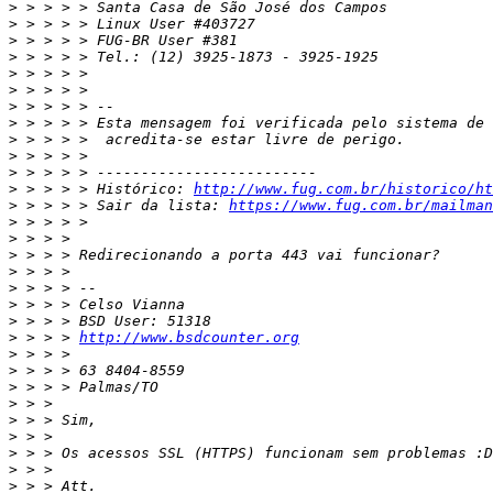
>
>
>
>
>
>
>
>
>
>
>
>
 > > > > Histórico: 
http://www.fug.com.br/historico/ht
>
 > > > > Sair da lista: 
https://www.fug.com.br/mailman
>
>
>
>
>
>
>
>
 > > > 
http://www.bsdcounter.org
>
>
>
>
>
>
>
>
>