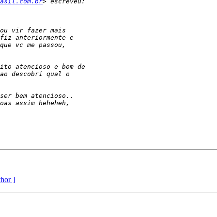
asil.com.br
thor ]