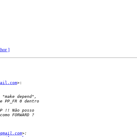
thor ]
ail.com
>:

gmail.com