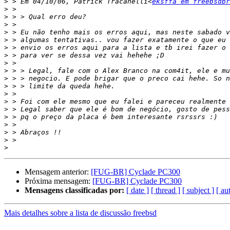
>
 > Em 04/10/06, Patrick Tracanelli<
eksffa em freebsdbr
>
>
>
>
>
>
>
>
>
>
>
>
>
>
>
>
>
>
>
Mensagem anterior:
[FUG-BR] Cyclade PC300
Próxima mensagem:
[FUG-BR] Cyclade PC300
Mensagens classificadas por:
[ date ]
[ thread ]
[ subject ]
[ au
Mais detalhes sobre a lista de discussão freebsd