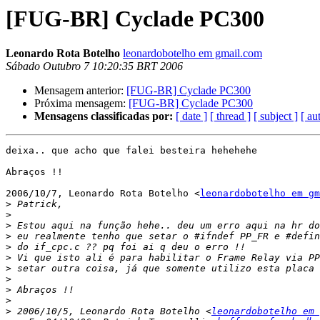
[FUG-BR] Cyclade PC300
Leonardo Rota Botelho
leonardobotelho em gmail.com
Sábado Outubro 7 10:20:35 BRT 2006
Mensagem anterior:
[FUG-BR] Cyclade PC300
Próxima mensagem:
[FUG-BR] Cyclade PC300
Mensagens classificadas por:
[ date ]
[ thread ]
[ subject ]
[ au
deixa.. que acho que falei besteira hehehehe

Abraços !!

2006/10/7, Leonardo Rota Botelho <
leonardobotelho em gm
>
>
>
>
>
>
>
>
>
>
>
 2006/10/5, Leonardo Rota Botelho <
leonardobotelho em 