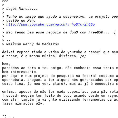
>>>
>
>
>
>
>
>
http://www.youtube.com/watch?v=hgSTc-ih66g
>
>
>
>
>
deixei reproduzindo o vídeo do youtube e pensei que meu
a tocar; é a mesma música. disfarça. /o/

bom,

parabéns ae para o teu amigo. não conhecia essa treta e
bem interessante.

por aqui e num projeto de pesquisa na federal costumo u
opennebula. cheguei a ter alguns nós gerenciados por op
coisa fina. (a meu ver, claro). mas ai já é oooooutra c
enfim.. apesar de não ter nada específico para p2v rela
freebsd, neguim tem feito de tudo usando desde um rsync
com zfs. também já vi gnte utilizando ferramentas da ac
fazer migrações p2v.

-- 
