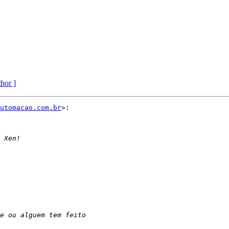
thor ]
utomacao.com.br
>:
