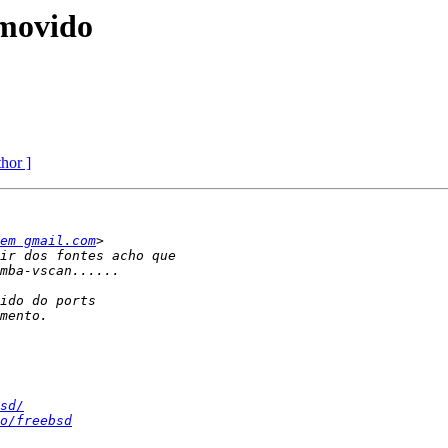
movido
thor ]
em gmail.com
sd/
o/freebsd