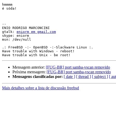
hmmmm

é sóda!

-- 

ENIO RODRIGO MARCONCINI

gtalk: 
eniorm em gmail.com
skype: eniorm

msn: /dev/null

.: FreeBSD -:- OpenBSD -:-Slackware Linux :.

Have trouble with Windows - reboot!

Mensagem anterior:
[FUG-BR] port samba-vscan removido
Próxima mensagem:
[FUG-BR] port samba-vscan removido
Mensagens classificadas por:
[ date ]
[ thread ]
[ subject ]
[ au
Mais detalhes sobre a lista de discussão freebsd