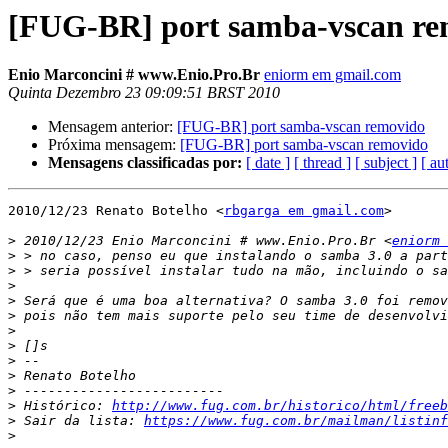
[FUG-BR] port samba-vscan re
Enio Marconcini # www.Enio.Pro.Br
eniorm em gmail.com
Quinta Dezembro 23 09:09:51 BRST 2010
Mensagem anterior:
[FUG-BR] port samba-vscan removido
Próxima mensagem:
[FUG-BR] port samba-vscan removido
Mensagens classificadas por:
[ date ]
[ thread ]
[ subject ]
[ au
2010/12/23 Renato Botelho <
rbgarga em gmail.com
>

>
 2010/12/23 Enio Marconcini # www.Enio.Pro.Br <
eniorm 
>
>
>
>
>
>
>
>
>
>
>
 Histórico: 
http://www.fug.com.br/historico/html/freeb
>
 Sair da lista: 
https://www.fug.com.br/mailman/listinf
>