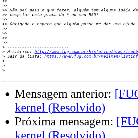
>>
>>
>>
>>
>>
>>
>>
>>
>>
>>
>
>
 Histórico: 
http://www.fug.com.br/historico/html/freeb
>
 Sair da lista: 
https://www.fug.com.br/mailman/listinf
>
>
>
Mensagem anterior:
[FUG
kernel (Resolvido)
Próxima mensagem:
[FU
kernel (Resolvido)