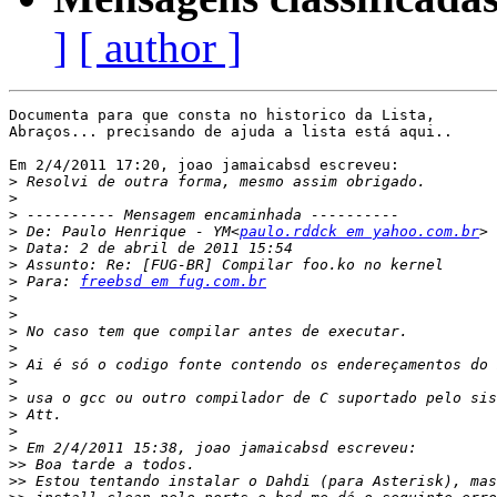
]
[ author ]
Documenta para que consta no historico da Lista,

Abraços... precisando de ajuda a lista está aqui..

Em 2/4/2011 17:20, joao jamaicabsd escreveu:

>
>
>
>
 De: Paulo Henrique - YM<
paulo.rddck em yahoo.com.br
>
>
>
 Para: 
freebsd em fug.com.br
>
>
>
>
>
>
>
>
>
>
>>
>>