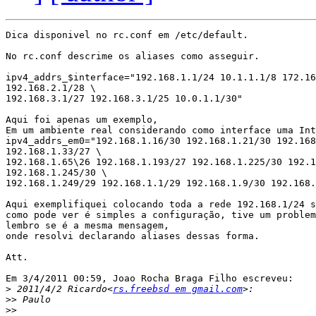
Dica disponivel no rc.conf em /etc/default.

No rc.conf descrime os aliases como asseguir.

ipv4_addrs_$interface="192.168.1.1/24 10.1.1.1/8 172.16
192.168.2.1/28 \

192.168.3.1/27 192.168.3.1/25 10.0.1.1/30"

Aqui foi apenas um exemplo,

Em um ambiente real considerando como interface uma Int
ipv4_addrs_em0="192.168.1.16/30 192.168.1.21/30 192.168
192.168.1.33/27 \

192.168.1.65\26 192.168.1.193/27 192.168.1.225/30 192.1
192.168.1.245/30 \

192.168.1.249/29 192.168.1.1/29 192.168.1.9/30 192.168.
Aqui exemplifiquei colocando toda a rede 192.168.1/24 s
como pode ver é simples a configuração, tive um problem
lembro se é a mesma mensagem,

onde resolvi declarando aliases dessas forma.

Att.

Em 3/4/2011 00:59, Joao Rocha Braga Filho escreveu:

>
 2011/4/2 Ricardo<
rs.freebsd em gmail.com
>>
>>