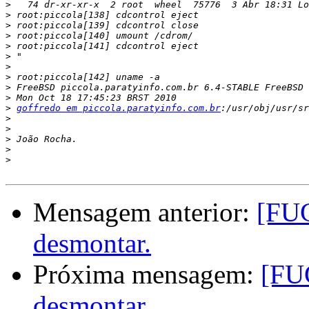
>
>
>
>
>
>
>
>
>
>
>
goffredo em piccola.paratyinfo.com.br
>
>
>
>
>
Mensagem anterior:
[FUG
desmontar.
Próxima mensagem:
[FU
desmontar.