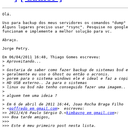
Olá.

Uso para backup dos meus servidores os comandos "dump" 
Alguns lugares preciso usar "rsync". Pesquise no google
funcionam e implemente a melhor solução para vc.

Abraço.

Jorge Petry.

Em 06/04/2011 16:48, Thiago Gomes escreveu:

>
>
>
>
>
>
>
>
>
>
>
>
 <
goffredo em gmail.com
>>
 2011/4/6 Paulo Sérgio D.<
kimbavng em gmail.com
>>>
>>>
>>>