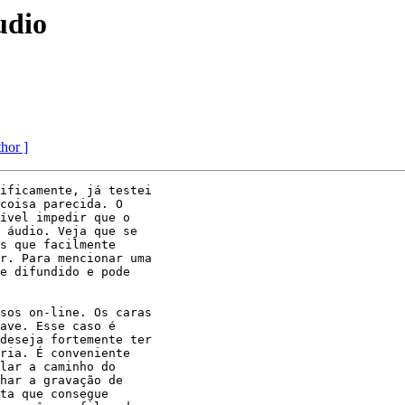
udio
thor ]
ificamente, já testei

coisa parecida. O

ível impedir que o

 áudio. Veja que se

s que facilmente

r. Para mencionar uma

e difundido e pode

sos on-line. Os caras

ave. Esse caso é

deseja fortemente ter

ria. É conveniente

lar a caminho do

har a gravação de

ta que consegue
