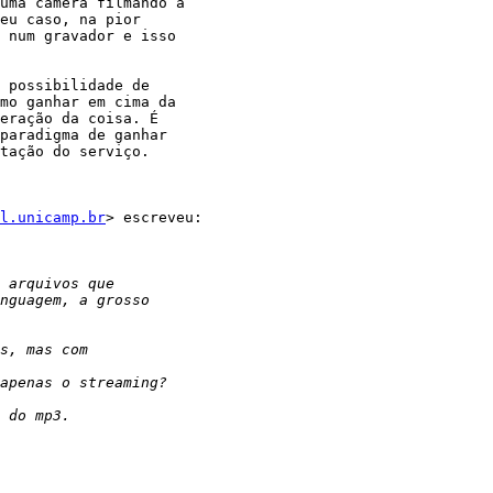
uma câmera filmando a

eu caso, na pior

 num gravador e isso

 possibilidade de

mo ganhar em cima da

eração da coisa. É

paradigma de ganhar

tação do serviço.

l.unicamp.br
> escreveu:
