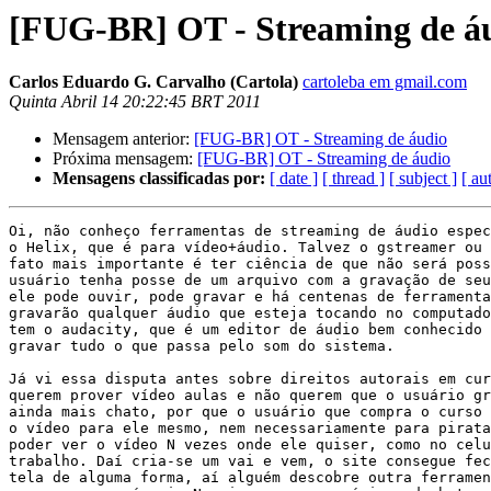
[FUG-BR] OT - Streaming de á
Carlos Eduardo G. Carvalho (Cartola)
cartoleba em gmail.com
Quinta Abril 14 20:22:45 BRT 2011
Mensagem anterior:
[FUG-BR] OT - Streaming de áudio
Próxima mensagem:
[FUG-BR] OT - Streaming de áudio
Mensagens classificadas por:
[ date ]
[ thread ]
[ subject ]
[ au
Oi, não conheço ferramentas de streaming de áudio espec
o Helix, que é para vídeo+áudio. Talvez o gstreamer ou 
fato mais importante é ter ciência de que não será poss
usuário tenha posse de um arquivo com a gravação de seu
ele pode ouvir, pode gravar e há centenas de ferramenta
gravarão qualquer áudio que esteja tocando no computado
tem o audacity, que é um editor de áudio bem conhecido 
gravar tudo o que passa pelo som do sistema.

Já vi essa disputa antes sobre direitos autorais em cur
querem prover vídeo aulas e não querem que o usuário gr
ainda mais chato, por que o usuário que compra o curso 
o vídeo para ele mesmo, nem necessariamente para pirata
poder ver o vídeo N vezes onde ele quiser, como no celu
trabalho. Daí cria-se um vai e vem, o site consegue fec
tela de alguma forma, aí alguém descobre outra ferramen