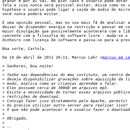
gravar e por aí vai. No pior caso o usuário pode botar 
tela e isso nunca será possível evitar. Assim como no s
hipótese o usuário pode ligar a saída de áudio do micro
você nunca poderá evitar.

É uma opinião pessoal, mas eu sou mais fã de analisar a
deixar de dispender energia na restrição e pensar em co
maior divulgação que possivelmente acontecerá com a lib
coerente com a filosofia do software livre - muda-se o 
dinheiro com licença de software e passa-se para a pres
Boa sorte, Cartola.

Em 14 de abril de 2011 20:13, Marcus Lahr <
marcus em ie
>
>
>
>
>
>
>
>
>
>
>
>
>
>
>