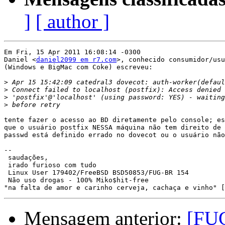
]
[ author ]
Em Fri, 15 Apr 2011 16:08:14 -0300

Daniel <
daniel2099 em r7.com
>, conhecido consumidor/usu
(Windows e BigMac com Coke) escreveu:

>
>
>
>
tente fazer o acesso ao BD diretamente pelo console; es
que o usuário postfix NESSA máquina não tem direito de 
passwd está definido errado no dovecot ou o usuário não
-- 

 saudações,

 irado furioso com tudo

 Linux User 179402/FreeBSD BSD50853/FUG-BR 154

 Não uso drogas - 100% Miko$hit-free

Mensagem anterior:
[FUG