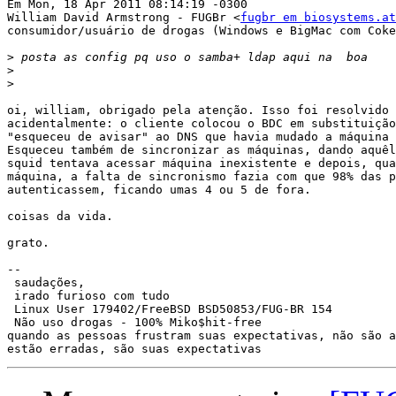
Em Mon, 18 Apr 2011 08:14:19 -0300

William David Armstrong - FUGBr <
fugbr em biosystems.at
consumidor/usuário de drogas (Windows e BigMac com Coke
>
>
>
oi, william, obrigado pela atenção. Isso foi resolvido 
acidentalmente: o cliente colocou o BDC em substituição
"esqueceu de avisar" ao DNS que havia mudado a máquina 
Esqueceu também de sincronizar as máquinas, dando aquêl
squid tentava acessar máquina inexistente e depois, qua
máquina, a falta de sincronismo fazia com que 98% das p
autenticassem, ficando umas 4 ou 5 de fora.

coisas da vida.

grato.

-- 

 saudações,

 irado furioso com tudo

 Linux User 179402/FreeBSD BSD50853/FUG-BR 154

 Não uso drogas - 100% Miko$hit-free

quando as pessoas frustram suas expectativas, não são a